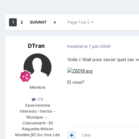
1
2
SUIVANT
Page 1 sur 2
DTran
Posté(e)
le 7 juin 2009
Voilà c'était pour savoir quel sac 
Et vous?
Membre
176
Sexe:
Homme
Interests:
-Tennis -
Musique -...
Classement:
-30
Raquette:
Wilson
Modèle:
[K] Six One Lite
Citer