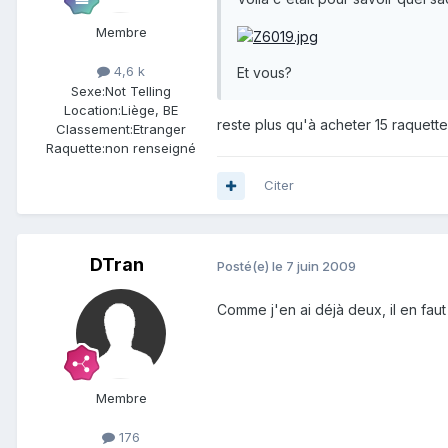
Membre
4,6 k
Et vous?
Sexe:
Not Telling
Location:
Liège, BE
reste plus qu'à acheter 15 raquette
Classement:
Etranger
Raquette:
non renseigné
Citer
DTran
Posté(e)
le 7 juin 2009
Comme j'en ai déjà deux, il en faut
Membre
176