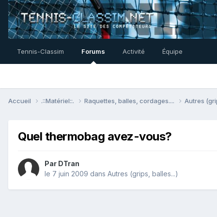
Tennis-Classim
Forums
Activité
Équipe
Accueil
.::Matériel::.
Raquettes, balles, cordages....
Autres (gri
Quel thermobag avez-vous?
Par
DTran
le 7 juin 2009
dans
Autres (grips, balles...)