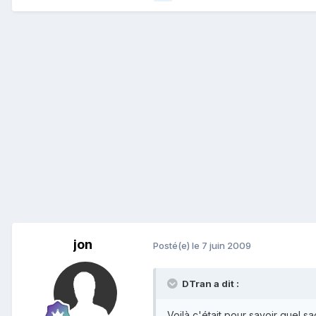
jon
Posté(e)
le 7 juin 2009
DTran a dit :
Voilà c'était pour savoir quel s