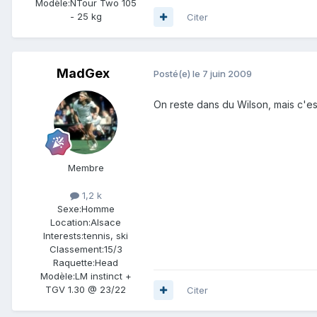
Modèle:
NTour Two 105
- 25 kg
Citer
MadGex
Posté(e)
le 7 juin 2009
On reste dans du Wilson, mais c'es
Membre
1,2 k
Sexe:
Homme
Location:
Alsace
Interests:
tennis, ski
Classement:
15/3
Raquette:
Head
Modèle:
LM instinct +
TGV 1.30 @ 23/22
Citer