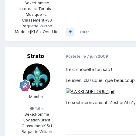
Sexe:
Homme
Interests:
-Tennis -
Musique -...
Classement:
-30
Raquette:
Wilson
Modèle:
[K] Six One Lite
Citer
Strato
Posté(e)
le 7 juin 2009
Il est chouette ton sac !
Le mien, classique, que beaucoup 
Membre
Le seul inconvénient c'est qu'il n
1,6 k
Sexe:
Homme
Location:
Brest
Classement:
15/1
Raquette:
Wilson