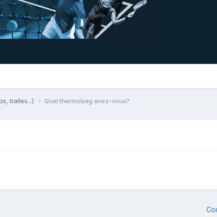
ps, balles...)
Quel thermobag avez-vous?
Co