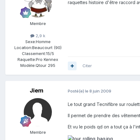
raquettes histoire d'être raccord 
Membre
2,9 k
Sexe:
Homme
Location:
Beaucourt (90)
Classement:
15/5
Raquette:
Pro Kennex
Modèle:
Qtour 295
Citer
Jiem
Posté(e)
le 8 juin 2009
Le tout grand Tecnifibre sur roulettes
Il permet de prendre des vêtement
Et vu le poids qd on a tout ça à l'i
Membre