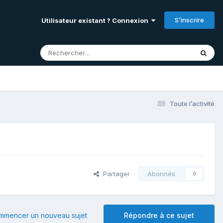
S’inscrire
Utilisateur existant ? Connexion
Toute l’activité
Partager
Abonnés
0
mmencer un nouveau sujet
Répondre à ce sujet