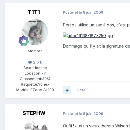
T1T1
Posté(e)
le 8 juin 2009
Perso j'utilise un sac à dos, c'est 
Dommage qu'il y ait la signature de
Membre
2,6 k
Sexe:
Homme
Location:
77
Classement:
30/4
Raquette:
Yonex
Modèle:
EZone Ai 100
Citer
STEPHW
Posté(e)
le 8 juin 2009
Oufti ! J'ai un vieux thermo Wilson 