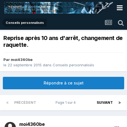
Conseils personnalisés
Reprise après 10 ans d'arrêt, changement de
raquette.
Par
moi4360be
le 22 septembre 2015
dans
Conseils personnalisés
Répondre à ce sujet
PRÉCÉDENT
Page 1 sur 4
SUIVANT
moi4360be