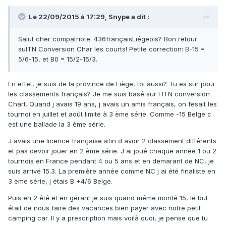
Le 22/09/2015 à 17:29, Snype a dit :
Salut cher compatriote. 436françaisLiégeois? Bon retour
suITN Conversion Char les courts! Petite correction: B-15 =
5/6-15, et B0 = 15/2-15/3.
En effet, je suis de la province de Liège, toi aussi? Tu es sur pour
les classements français? Je me suis basé sur l ITN conversion
Chart. Quand j avais 19 ans, j avais un amis français, on fesait les
tournoi en juillet et août limite à 3 ème série. Comme -15 Belge c
est une ballade la 3 ème série.
J avais une licence française afin d avoir 2 classement différents
et pas devoir jouer en 2 ème série. J ai joué chaque année 1 ou 2
tournois en France pendant 4 ou 5 ans et en demarant de NC, je
suis arrivé 15.3. La première année comme NC j ai été finaliste en
3 ème série, j étais B +4/6 Belge.
Puis en 2 été et en gérant je suis quand même monté 15, le but
était de nous faire des vacances bien payer avec notre petit
camping car. Il y a prescription mais voilà quoi, je pense que tu