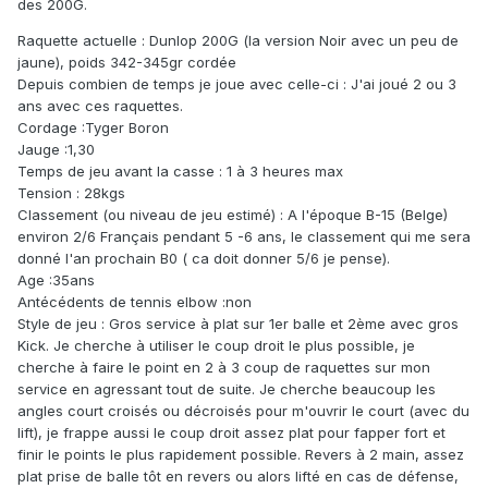
des 200G.
Raquette actuelle : Dunlop 200G (la version Noir avec un peu de
jaune), poids 342-345gr cordée
Depuis combien de temps je joue avec celle-ci : J'ai joué 2 ou 3
ans avec ces raquettes.
Cordage :Tyger Boron
Jauge :1,30
Temps de jeu avant la casse : 1 à 3 heures max
Tension : 28kgs
Classement (ou niveau de jeu estimé) : A l'époque B-15 (Belge)
environ 2/6 Français pendant 5 -6 ans, le classement qui me sera
donné l'an prochain B0 ( ca doit donner 5/6 je pense).
Age :35ans
Antécédents de tennis elbow :non
Style de jeu : Gros service à plat sur 1er balle et 2ème avec gros
Kick. Je cherche à utiliser le coup droit le plus possible, je
cherche à faire le point en 2 à 3 coup de raquettes sur mon
service en agressant tout de suite. Je cherche beaucoup les
angles court croisés ou décroisés pour m'ouvrir le court (avec du
lift), je frappe aussi le coup droit assez plat pour fapper fort et
finir le points le plus rapidement possible. Revers à 2 main, assez
plat prise de balle tôt en revers ou alors lifté en cas de défense,