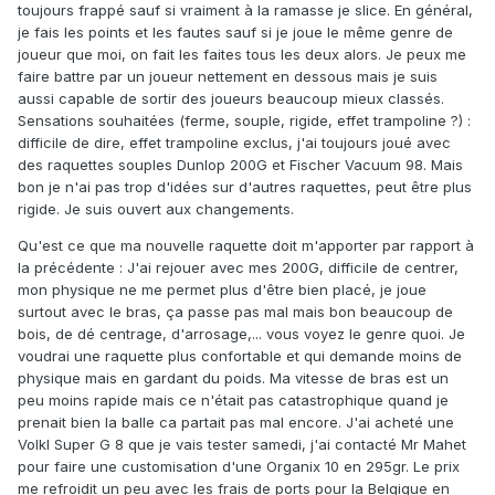
toujours frappé sauf si vraiment à la ramasse je slice. En général,
je fais les points et les fautes sauf si je joue le même genre de
joueur que moi, on fait les faites tous les deux alors. Je peux me
faire battre par un joueur nettement en dessous mais je suis
aussi capable de sortir des joueurs beaucoup mieux classés.
Sensations souhaitées (ferme, souple, rigide, effet trampoline ?) :
difficile de dire, effet trampoline exclus, j'ai toujours joué avec
des raquettes souples Dunlop 200G et Fischer Vacuum 98. Mais
bon je n'ai pas trop d'idées sur d'autres raquettes, peut être plus
rigide. Je suis ouvert aux changements.
Qu'est ce que ma nouvelle raquette doit m'apporter par rapport à
la précédente : J'ai rejouer avec mes 200G, difficile de centrer,
mon physique ne me permet plus d'être bien placé, je joue
surtout avec le bras, ça passe pas mal mais bon beaucoup de
bois, de dé centrage, d'arrosage,... vous voyez le genre quoi. Je
voudrai une raquette plus confortable et qui demande moins de
physique mais en gardant du poids. Ma vitesse de bras est un
peu moins rapide mais ce n'était pas catastrophique quand je
prenait bien la balle ca partait pas mal encore. J'ai acheté une
Volkl Super G 8 que je vais tester samedi, j'ai contacté Mr Mahet
pour faire une customisation d'une Organix 10 en 295gr. Le prix
me refroidit un peu avec les frais de ports pour la Belgique en