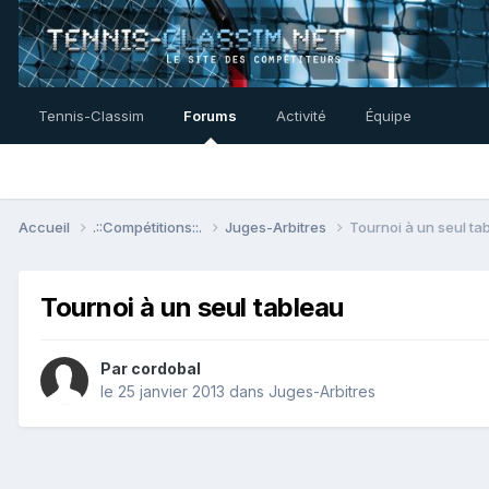
Tennis-Classim
Forums
Activité
Équipe
Accueil
.::Compétitions::.
Juges-Arbitres
Tournoi à un seul ta
Tournoi à un seul tableau
Par
cordobal
le 25 janvier 2013
dans
Juges-Arbitres