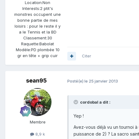
Location:
Non
Interests:
2 ptit's
monstres occupent une
bonne partie de mes
loisirs : pour le reste il y
a le Tennis et la BD
Classement:
30
Raquette:
Babolat
Modèle:
PD plombée 10
gr en tête + grip cuir
Citer
sean95
Posté(e)
le 25 janvier 2013
cordobal a dit :
Yep !
Membre
Avez-vous déjà vu un tournoi à 
puissance de 2) ? La sacro sain
8,9 k