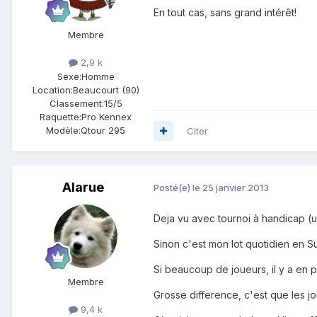
En tout cas, sans grand intérêt!
Membre
2,9 k
Sexe:
Homme
Location:
Beaucourt (90)
Classement:
15/5
Raquette:
Pro Kennex
Modèle:
Qtour 295
Citer
Alarue
Posté(e)
le 25 janvier 2013
Deja vu avec tournoi à handicap (un
Sinon c'est mon lot quotidien en Su
Si beaucoup de joueurs, il y a en pl
Membre
Grosse difference, c'est que les jo
9,4 k