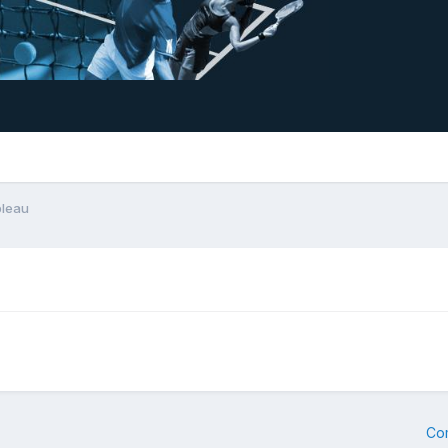
bleau
Co