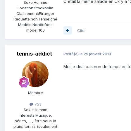
C'etait la meme salade en Uk y a 1
Sexe:
Homme
Location:
Stockholm
Classement:
Etranger
Raquette:
non renseigné
Modèle:
NordicDots
model 100
Citer
tennis-addict
Posté(e)
le 25 janvier 2013
Moi je dirai pas non de temps en te
Membre
753
Sexe:
Homme
Interests:
Musique,
séries, ... , être sous la
pluie, tennis (seulement