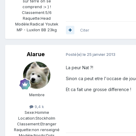
sur terre on se
comprend :> ) !
Classement:
5/6
Raquette:
Head
Modèle:
Radical Youtek
MP - Luxilon BB 23kg
Citer
Alarue
Posté(e)
le 25 janvier 2013
La peur Nat ?!
Sinon ca peut etre l'occase de joue
Et ca fait une grosse difference !
Membre
9,4 k
Sexe:
Homme
Location:
Stockholm
Classement:
Etranger
Raquette:
non renseigné
Modèle:
NordicDots