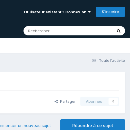
S’inscrire
Utilisateur existant ? Connexion
Toute l’activité
Partager
Abonnés
0
mmencer un nouveau sujet
Répondre à ce sujet