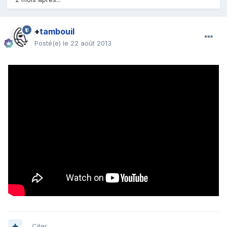
+
tambouil
Posté(e)
le 22 août 2013
Citer