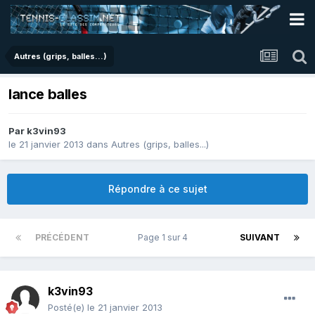
Autres (grips, balles...)
lance balles
Par
k3vin93
le 21 janvier 2013
dans
Autres (grips, balles...)
Répondre à ce sujet
PRÉCÉDENT
Page 1 sur 4
SUIVANT
k3vin93
Posté(e)
le 21 janvier 2013