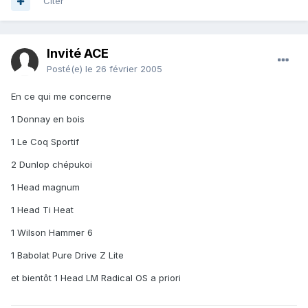
Citer
Invité ACE
Posté(e)
le 26 février 2005
En ce qui me concerne
1 Donnay en bois
1 Le Coq Sportif
2 Dunlop chépukoi
1 Head magnum
1 Head Ti Heat
1 Wilson Hammer 6
1 Babolat Pure Drive Z Lite
et bientôt 1 Head LM Radical OS a priori