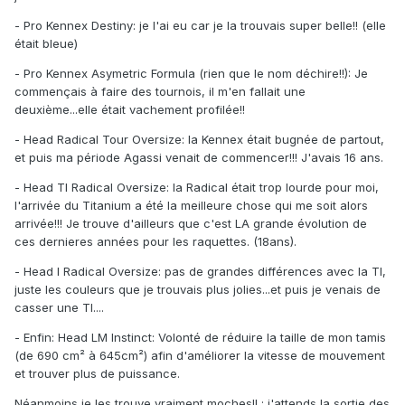
- Pro Kennex Destiny: je l'ai eu car je la trouvais super belle!! (elle
était bleue)
- Pro Kennex Asymetric Formula (rien que le nom déchire!!): Je
commençais à faire des tournois, il m'en fallait une
deuxième...elle était vachement profilée!!
- Head Radical Tour Oversize: la Kennex était bugnée de partout,
et puis ma période Agassi venait de commencer!!! J'avais 16 ans.
- Head TI Radical Oversize: la Radical était trop lourde pour moi,
l'arrivée du Titanium a été la meilleure chose qui me soit alors
arrivée!!! Je trouve d'ailleurs que c'est LA grande évolution de
ces dernieres années pour les raquettes. (18ans).
- Head I Radical Oversize: pas de grandes différences avec la TI,
juste les couleurs que je trouvais plus jolies...et puis je venais de
casser une TI....
- Enfin: Head LM Instinct: Volonté de réduire la taille de mon tamis
(de 690 cm² à 645cm²) afin d'améliorer la vitesse de mouvement
et trouver plus de puissance.
Néanmoins je les trouve vraiment moches!! ; j'attends la sortie des