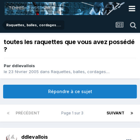
Raquettes, balles, cordages....
toutes les raquettes que vous avez possédé
?
Par
ddlevallois
le 23 février 2005
dans
Raquettes, balles, cordages....
Répondre à ce sujet
PRÉCÉDENT
Page 1 sur 3
SUIVANT
ddlevallois