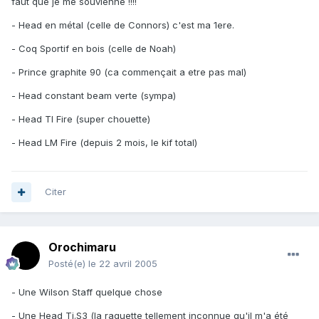
faut que je me souvienne !!!!
- Head en métal (celle de Connors) c'est ma 1ere.
- Coq Sportif en bois (celle de Noah)
- Prince graphite 90 (ca commençait a etre pas mal)
- Head constant beam verte (sympa)
- Head TI Fire (super chouette)
- Head LM Fire (depuis 2 mois, le kif total)
Citer
Orochimaru
Posté(e)
le 22 avril 2005
- Une Wilson Staff quelque chose
- Une Head Ti.S3 (la raquette tellement inconnue qu'il m'a été