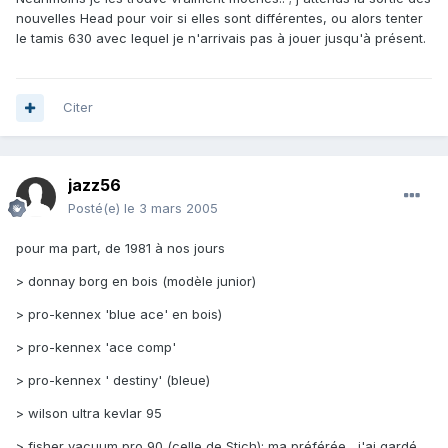
nouvelles Head pour voir si elles sont différentes, ou alors tenter
le tamis 630 avec lequel je n'arrivais pas à jouer jusqu'à présent.
Citer
jazz56
Posté(e)
le 3 mars 2005
pour ma part, de 1981 à nos jours
> donnay borg en bois (modèle junior)
> pro-kennex 'blue ace' en bois)
> pro-kennex 'ace comp'
> pro-kennex ' destiny' (bleue)
> wilson ultra kevlar 95
> fisher vacuum pro 90 (celle de Stich): ma préférée , j'ai gardé