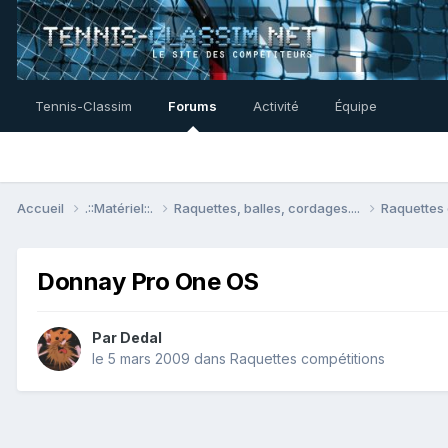
Tennis-Classim
Forums
Activité
Équipe
Accueil
.::Matériel::.
Raquettes, balles, cordages....
Raquettes
Donnay Pro One OS
Par
Dedal
le 5 mars 2009
dans
Raquettes compétitions