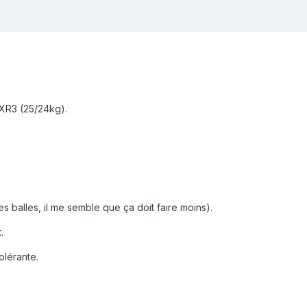
 XR3 (25/24kg).
s balles, il me semble que ça doit faire moins).
.
olérante.