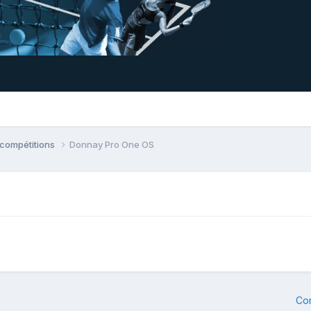
 compétitions
Donnay Pro One OS
Co