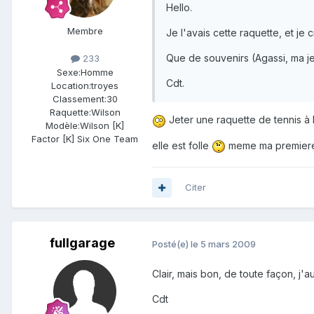
Hello.
Membre
Je l'avais cette raquette, et je 
Que de souvenirs (Agassi, ma jeu
233
Sexe:
Homme
Cdt.
Location:
troyes
Classement:
30
Raquette:
Wilson
Jeter une raquette de tennis à l
Modèle:
Wilson [K]
Factor [K] Six One Team
elle est folle
meme ma premiere 
Citer
fullgarage
Posté(e)
le 5 mars 2009
Clair, mais bon, de toute façon, j'a
Cdt