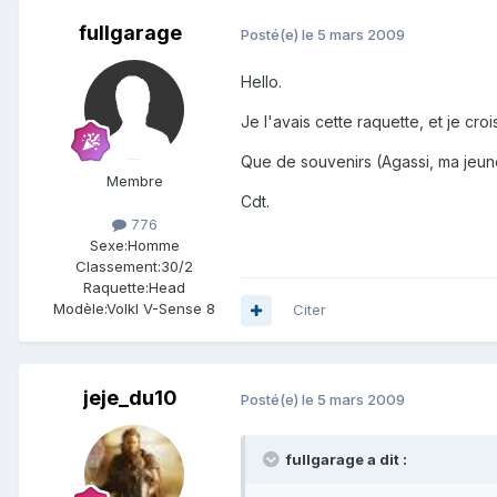
fullgarage
Posté(e)
le 5 mars 2009
Hello.
Je l'avais cette raquette, et je cro
Que de souvenirs (Agassi, ma jeunes
Membre
Cdt.
776
Sexe:
Homme
Classement:
30/2
Raquette:
Head
Modèle:
Volkl V-Sense 8
Citer
jeje_du10
Posté(e)
le 5 mars 2009
fullgarage a dit :