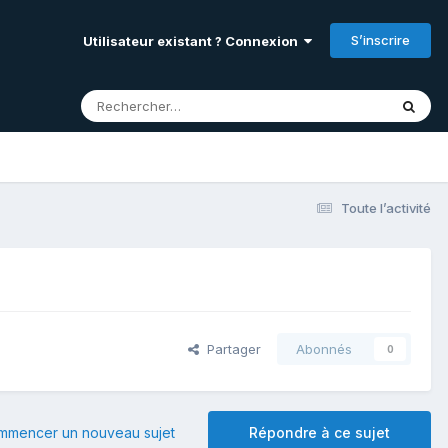
S’inscrire
Utilisateur existant ? Connexion
Toute l’activité
Partager
Abonnés
0
mmencer un nouveau sujet
Répondre à ce sujet