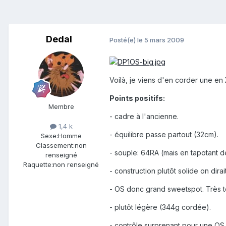
Dedal
Posté(e)
le 5 mars 2009
Voilà, je viens d'en corder une en
Points positifs:
Membre
- cadre à l'ancienne.
1,4 k
- équilibre passe partout (32cm).
Sexe:
Homme
Classement:
non
- souple: 64RA (mais en tapotant de
renseigné
Raquette:
non renseigné
- construction plutôt solide on dirait
- OS donc grand sweetspot. Très t
- plutôt légère (344g cordée).
- contrôle surprenant pour une OS.