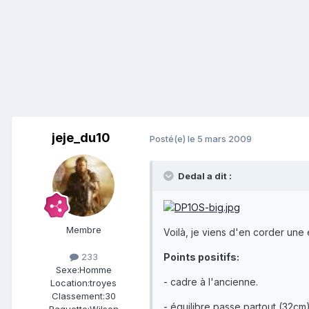
jeje_du10
Posté(e)
le 5 mars 2009
Dedal a dit :
Membre
Voilà, je viens d'en corder une
233
Points positifs:
Sexe:
Homme
- cadre à l'ancienne.
Location:
troyes
Classement:
30
- équilibre passe partout (32cm)