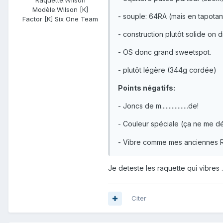
Raquette:
Wilson
Modèle:
Wilson [K]
- souple: 64RA (mais en tapotant
Factor [K] Six One Team
- construction plutôt solide on di
- OS donc grand sweetspot.
- plutôt légère (344g cordée)
Points négatifs:
- Joncs de m..................de!
- Couleur spéciale (ça ne me d
- Vibre comme mes anciennes Ra
Je deteste les raquette qui vibres .
Citer