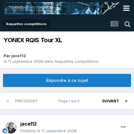
Raquettes compétitions
YONEX RQIS Tour XL
Par
jace112
le 11 septembre 2008
dans
Raquettes compétitions
Répondre à ce sujet
PRÉCÉDENT
Page 1 sur 2
SUIVANT
jace112
Posté(e)
le 11 septembre 2008