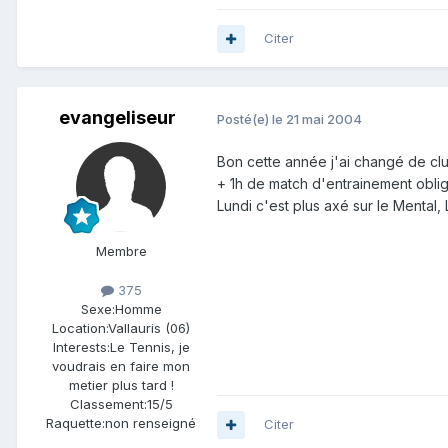
Citer
evangeliseur
Posté(e)
le 21 mai 2004
Bon cette année j'ai changé de cl
+ 1h de match d'entrainement oblig
Lundi c'est plus axé sur le Mental, 
Membre
375
Sexe:
Homme
Location:
Vallauris (06)
Interests:
Le Tennis, je
voudrais en faire mon
metier plus tard !
Classement:
15/5
Raquette:
non renseigné
Citer