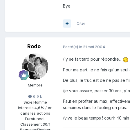
Bye
Citer
Rodo
Posté(e)
le 21 mai 2004
( y se fait tard pour répondre...
Pour ma part, je ne fais qu'un seul
De plus, le truc est de ne pas se fli
Membre
(je vous assure, passer 30 ans, y'
6,9 k
Faut en profiter au max, effective
Sexe:
Homme
semaines dans le footing en plus.
Interests:
4,6% / an
dans les actions
(vive le beau temps ! courir 40 min
Eurotunnel.
Classement:
30/1
Raquette:
Fischer