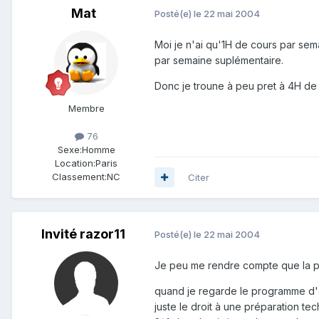
Mat
Posté(e)
le 22 mai 2004
Moi je n'ai qu'1H de cours par sema
par semaine suplémentaire.
Donc je troune à peu pret à 4H de
Membre
76
Sexe:
Homme
Location:
Paris
Classement:
NC
Citer
Invité razor11
Posté(e)
le 22 mai 2004
Je peu me rendre compte que la plu
quand je regarde le programme d'éva
juste le droit à une préparation t