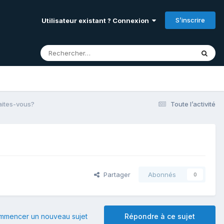
S’inscrire
Utilisateur existant ? Connexion
aites-vous?
Toute l’activité
Partager
Abonnés
0
mmencer un nouveau sujet
Répondre à ce sujet