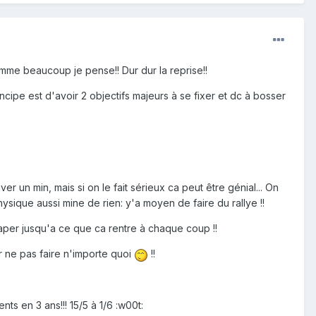
omme beaucoup je pense!! Dur dur la reprise!!
incipe est d'avoir 2 objectifs majeurs à se fixer et dc à bosser
er un min, mais si on le fait sérieux ca peut être génial... On
ysique aussi mine de rien: y'a moyen de faire du rallye !!
aper jusqu'a ce que ca rentre à chaque coup !!
 ne pas faire n'importe quoi
!!
ts en 3 ans!!! 15/5 à 1/6 :w00t: