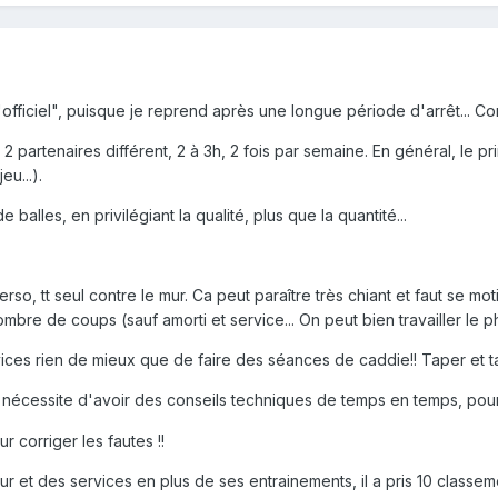
"officiel", puisque je reprend après une longue période d'arrêt... C
 partenaires différent, 2 à 3h, 2 fois par semaine. En général, le pr
eu...).
alles, en privilégiant la qualité, plus que la quantité...
so, tt seul contre le mur. Ca peut paraître très chiant et faut se motiv
mbre de coups (sauf amorti et service... On peut bien travailler le ph
ices rien de mieux que de faire des séances de caddie!! Taper et t
 nécessite d'avoir des conseils techniques de temps en temps, pour
r corriger les fautes !!
r et des services en plus de ses entrainements, il a pris 10 classemen