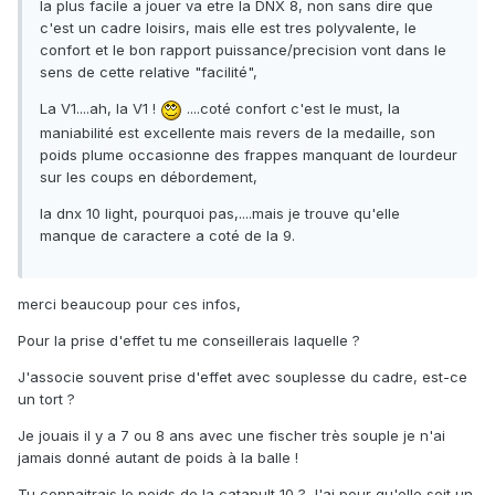
la plus facile a jouer va etre la DNX 8, non sans dire que
c'est un cadre loisirs, mais elle est tres polyvalente, le
confort et le bon rapport puissance/precision vont dans le
sens de cette relative "facilité",
La V1....ah, la V1 !
....coté confort c'est le must, la
maniabilité est excellente mais revers de la medaille, son
poids plume occasionne des frappes manquant de lourdeur
sur les coups en débordement,
la dnx 10 light, pourquoi pas,....mais je trouve qu'elle
manque de caractere a coté de la 9.
merci beaucoup pour ces infos,
Pour la prise d'effet tu me conseillerais laquelle ?
J'associe souvent prise d'effet avec souplesse du cadre, est-ce
un tort ?
Je jouais il y a 7 ou 8 ans avec une fischer très souple je n'ai
jamais donné autant de poids à la balle !
Tu connaitrais le poids de la catapult 10 ? J'ai peur qu'elle soit un