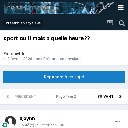
Préparation physique
sport oui!! mais a quelle heure??
Par
djayhh
le 1 février 2006
dans
Préparation physique
Répondre à ce sujet
PRÉCÉDENT
Page 1 sur 2
SUIVANT
djayhh
Posté(e)
le 1 février 2006