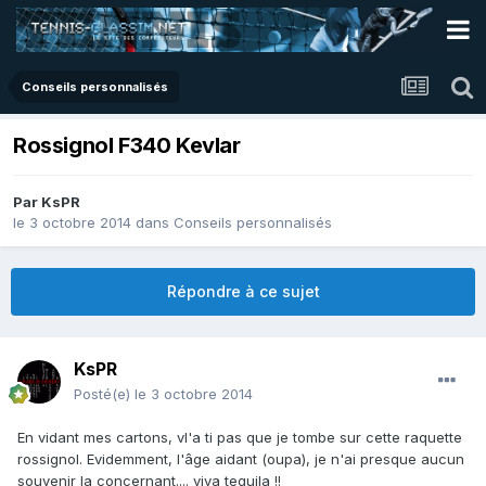
Conseils personnalisés
Rossignol F340 Kevlar
Par
KsPR
le 3 octobre 2014
dans
Conseils personnalisés
Répondre à ce sujet
KsPR
Posté(e)
le 3 octobre 2014
En vidant mes cartons, vl'a ti pas que je tombe sur cette raquette
rossignol. Evidemment, l'âge aidant (oupa), je n'ai presque aucun
souvenir la concernant.... viva tequila !!