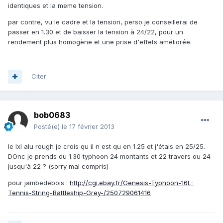
identiques et la meme tension.
par contre, vu le cadre et la tension, perso je conseillerai de
passer en 1.30 et de baisser la tension à 24/22, pour un
rendement plus homogène et une prise d'effets améliorée.
Citer
bob0683
Posté(e)
le 17 février 2013
le lxl alu rough je crois qu il n est qu en 1.25 et j'étais en 25/25.
DOnc je prends du 1.30 typhoon 24 montants et 22 travers ou 24
jusqu'à 22 ? (sorry mal compris)
pour jambedebois :
http://cgi.ebay.fr/Genesis-Typhoon-16L-
Tennis-String-Battleship-Grey-/250729061416