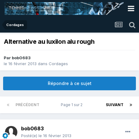
Cordages
Alternative au luxilon alu rough
Par
bob0683
le 16 février 2013
dans
Cordages
Répondre à ce sujet
PRÉCÉDENT
Page 1 sur 2
SUIVANT
bob0683
Posté(e)
le 16 février 2013