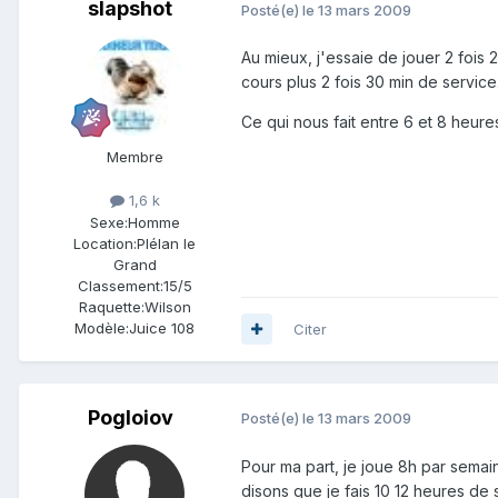
slapshot
Posté(e)
le 13 mars 2009
Au mieux, j'essaie de jouer 2 fois
cours plus 2 fois 30 min de service.
Ce qui nous fait entre 6 et 8 heures
Membre
1,6 k
Sexe:
Homme
Location:
Plélan le
Grand
Classement:
15/5
Raquette:
Wilson
Modèle:
Juice 108
Citer
Pogloiov
Posté(e)
le 13 mars 2009
Pour ma part, je joue 8h par semain
disons que je fais 10 12 heures de sp