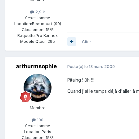
2,9 k
Sexe:
Homme
Location:
Beaucourt (90)
Classement:
15/5
Raquette:
Pro Kennex
Modèle:
Qtour 295
Citer
arthurmsophie
Posté(e)
le 13 mars 2009
Pitaing ! 8h !!!
Quand j'ai le temps déjà d'aller à
Membre
100
Sexe:
Homme
Location:
Paris
Classement:
15/3