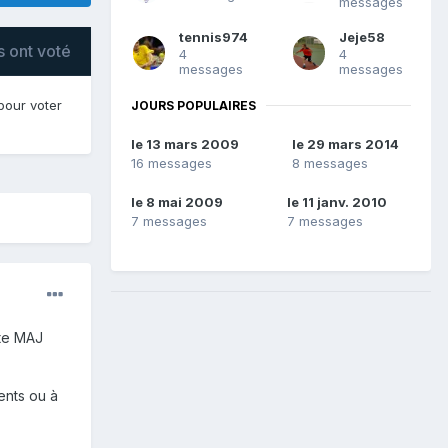
messages
tennis974
Jeje58
 ont voté
4
4
messages
messages
our voter
JOURS POPULAIRES
le 13 mars 2009
le 29 mars 2014
16 messages
8 messages
le 8 mai 2009
le 11 janv. 2010
7 messages
7 messages
ite MAJ
ents ou à