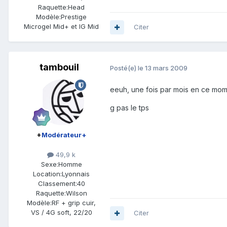
Raquette:
Head
Modèle:
Prestige
Microgel Mid+ et IG Mid
Citer
tambouil
Posté(e)
le 13 mars 2009
eeuh, une fois par mois en ce mome
g pas le tps
+
Modérateur+
49,9 k
Sexe:
Homme
Location:
Lyonnais
Classement:
40
Raquette:
Wilson
Modèle:
RF + grip cuir,
VS / 4G soft, 22/20
Citer