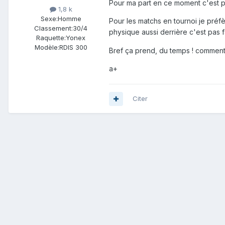
Pour ma part en ce moment c'est plut
1,8 k
Sexe:
Homme
Pour les matchs en tournoi je préf
Classement:
30/4
physique aussi derrière c'est pas 
Raquette:
Yonex
Modèle:
RDIS 300
Bref ça prend, du temps ! comment 
a+
Citer