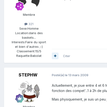
Membre
321
Sexe:
Homme
Location:
dans des
baskets...
Interests:
Faire du sport
et bien d'autres ;-)
Classement:
15/5
Raquette:
Babolat
Citer
STEPHW
Posté(e)
le 13 mars 2009
Actuellement, je joue entre 4 et 6
fonction des compet'...1 à 2h de plu
Mais physiquement, je suis un peu j
Membre