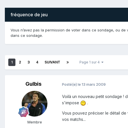
fréquence de jeu
Vous n’avez pas la permission de voter dans ce sondage, ou de v
dans ce sondage.
1
2
3
4
SUIVANT
Page 1 sur 4
Gulbis
Posté(e)
le 13 mars 2009
Voilà un nouveau petit sondage ! d
s'impose
.
Vous pouvez préciser le détail de v
vos matchs...
Membre