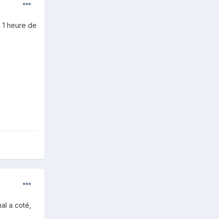
e 1 heure de
al a coté,