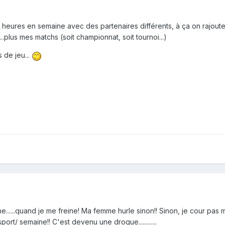
 2 heures en semaine avec des partenaires différents, à ça on rajout
..plus mes matchs (soit championnat, soit tournoi...)
 de jeu...
e......quand je me freine! Ma femme hurle sinon!! Sinon, je cour pas m
ort/ semaine!! C'est devenu une drogue............