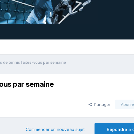
 de tennis faites-vous par semaine
vous par semaine
Partager
Abonn
Commencer un nouveau sujet
Répondre à c