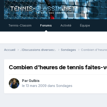
Tennis-Classim
Forums
Activité
Équipe
Accueil
.::Discussions diverses::.
Sondages
Combien d'heures
Combien d'heures de tennis faites-
Par
Gulbis
le 13 mars 2009
dans
Sondages