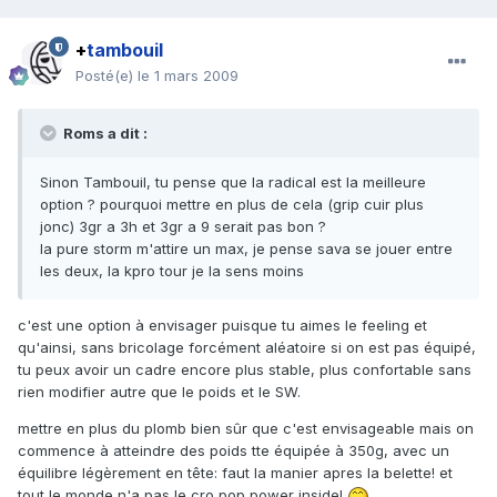
+
tambouil
Posté(e)
le 1 mars 2009
Roms a dit :
Sinon Tambouil, tu pense que la radical est la meilleure
option ? pourquoi mettre en plus de cela (grip cuir plus
jonc) 3gr a 3h et 3gr a 9 serait pas bon ?
la pure storm m'attire un max, je pense sava se jouer entre
les deux, la kpro tour je la sens moins
c'est une option à envisager puisque tu aimes le feeling et
qu'ainsi, sans bricolage forcément aléatoire si on est pas équipé,
tu peux avoir un cadre encore plus stable, plus confortable sans
rien modifier autre que le poids et le SW.
mettre en plus du plomb bien sûr que c'est envisageable mais on
commence à atteindre des poids tte équipée à 350g, avec un
équilibre légèrement en tête: faut la manier apres la belette! et
tout le monde n'a pas le cro pop power inside!