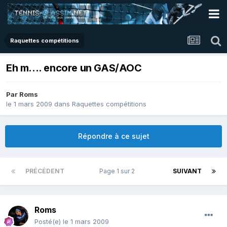
Raquettes compétitions
Eh m.... encore un GAS/AOC
Par
Roms
le 1 mars 2009
dans
Raquettes compétitions
Répondre à ce sujet
PRÉCÉDENT
Page 1 sur 2
SUIVANT
Roms
Posté(e)
le 1 mars 2009