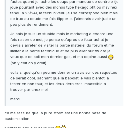
fautes quand je lache les coups par manque de controle (je
joue pourtant avec des monos type hexago,pht ou msv hex
tendu a 25/24), la tecni niveau jeu sa correspond bien mais
ce truc au coude me fais flipper et j'aimerais avoir juste un
peu plus de rendement.
Je sais je suis un stupido mais le marketing a encore une
fois raison de moi, je pense qu'après ce futur achat je
devrais arreter de visiter la partie matériel du forum et me
limiter a la partie technique et ne plus aller sur tw car je
veux que ce soit mon dernier gas, et ma copine aussi
(on y coit on y croit)
voila si quelqu'un peu me donner un avis sur ces raquettes
ce serait cool, sachant que la babolat je vais bientot la
tester en non tour, et les deux dernieres impossible a
trouver par chez moi.
merci
ca me rassure que la pure storm est une bonne base de
customisation
bientot le grip cuir pour moi