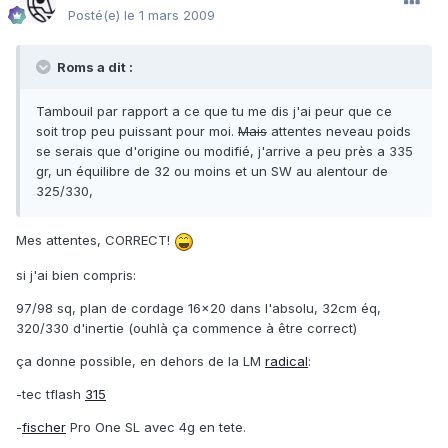
Posté(e)
le 1 mars 2009
Roms a dit :
Tambouil par rapport a ce que tu me dis j'ai peur que ce
soit trop peu puissant pour moi.
Mais
attentes neveau poids
se serais que d'origine ou modifié, j'arrive a peu près a 335
gr, un équilibre de 32 ou moins et un SW au alentour de
325/330,
Mes attentes, CORRECT!
si j'ai bien compris:
97/98 sq, plan de cordage 16x20 dans l'absolu, 32cm éq,
320/330 d'inertie (ouhlà ça commence à être correct)
ça donne possible, en dehors de la LM
radical
:
-tec tflash
315
-
fischer
Pro One SL avec 4g en tete.