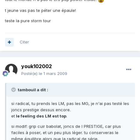
t jeune vas pas te péter une épaule!
teste la pure storm tour
Citer
youk102002
Posté(e)
le 1 mars 2009
tambouil a dit :
si radical, tu prends les LM, pas les MG, je n'ai pas testé les
joncs prestige dessus encore.
et
le feeling des LM est top
.
si modif: grip cuir babolat, joncs de I PRESTIGE, car plus
faciles à poser, et un peu plus léger. tu conserveras le
même équilibre alors que la radical de série.