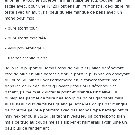
énorme, le touché superbe, la maniabilité de fou, tout semble
facile avec, pour une 18°20 j'obtiens un lift monstre, ceci dit je l'ai
testé avec un multi, j'ai peur qu'elle manque de peps avec un
mono pour moi)
- pure storm tour
- pure storm modifiée
- volkl powerbridge 10
- fischer granite n one
Je joue la plupart du temps fond de court et j'aime dorénavant
etre de plus en plus agressif, finir le point le plus vite en envoyant
du lourd, ou sinon user l'adversaire en le faisant trotter, mais
dans les deux cas, alors qu'avant j'étais plus défenseur et
patient, j'aime mieux dicter le point et prendre l'initiative. La
dunlop me permet de faire beaucoup de points gagnants mais
aussi beaucoup de fautes quand je lache les coups par manque
de controle (je joue pourtant avec des monos type hexago,pht ou
msv hex tendu a 25/24), la tecni niveau jeu sa correspond bien
mais ce truc au coude me fais flipper et j'aimerais avoir juste un
peu plus de rendement.