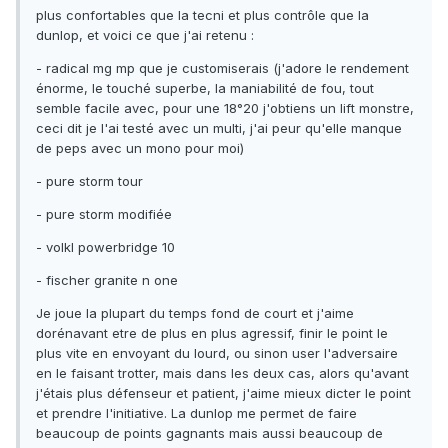
plus confortables que la tecni et plus contrôle que la
dunlop, et voici ce que j'ai retenu :
- radical mg mp que je customiserais (j'adore le rendement
énorme, le touché superbe, la maniabilité de fou, tout
semble facile avec, pour une 18°20 j'obtiens un lift monstre,
ceci dit je l'ai testé avec un multi, j'ai peur qu'elle manque
de peps avec un mono pour moi)
- pure storm tour
- pure storm modifiée
- volkl powerbridge 10
- fischer granite n one
Je joue la plupart du temps fond de court et j'aime
dorénavant etre de plus en plus agressif, finir le point le
plus vite en envoyant du lourd, ou sinon user l'adversaire
en le faisant trotter, mais dans les deux cas, alors qu'avant
j'étais plus défenseur et patient, j'aime mieux dicter le point
et prendre l'initiative. La dunlop me permet de faire
beaucoup de points gagnants mais aussi beaucoup de