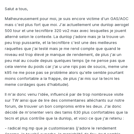
Salut a tous,
Malheureusement pour moi, je suis encore victime d'un GAS/AOC
mais c'est plus fort que moi. J'ai actuellement une dunlop aerogel
500 tour et une tecnifibre 320 vo2 max avec lesquelles je jouent
alterné selon le contexte. La dunlop j'adore mais je la trouve un
peu trop puissante, et la tecnifibre c'est une des meilleures
raquettes que j'ai testé mais je me rend compte que quand le
niveau est trop élevé je manque de rendement, de plus j'ai un
peu mal au coude depuis quelques temps (je ne pense pas que
cela vienne du poids car j'ai u une rqis pas de soucis, meme une
k95 ne me pose pas se problème alors qu'elle semble pourtant
moins confortable a la frappe, de plus j'ai mis sur la tecni les
meme cordages ques d'habitude).
Il m'ai donc venu l'idée, influencé par de trop nombreuse visite
sur TW ainsi que de lire des commentaires alléchants sur notre
forum, de trouver un bon compromis entre les deux. J'ai donc
décidé de m'orienter vers des tamis 630 plus confortables que la
tecni et plus contrôle que la dunlop, et voici ce que j'ai retenu :
- radical mg mp que je customiserais (j'adore le rendement