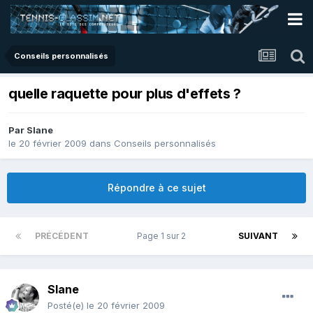
Conseils personnalisés
quelle raquette pour plus d'effets ?
Par
Slane
le 20 février 2009
dans
Conseils personnalisés
Répondre à ce sujet
PRÉCÉDENT
Page 1 sur 2
SUIVANT
Slane
Posté(e)
le 20 février 2009