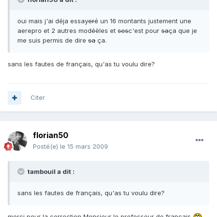
oui mais j'ai déja essay
er
é un 16 montants justement une
aerepro et 2 autres mod
é
èles et
ses
c'est pour
sa
ça que je
me suis permis de dire
sa
ça.
sans les fautes de français, qu'as tu voulu dire?
Citer
florian50
Posté(e)
le 15 mars 2009
tambouil a dit :
sans les fautes de français, qu'as tu voulu dire?
merci pour la correction Monsieur le professeur de français