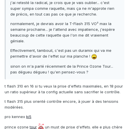
j'ai retesté la radical, je crois que je vais oublier... c'est
super sympa comme raquette, mais ça ne m'approte rien
de précis, en tout cas pas ce que je recherche.
normalement, je devrais avoir la T-Flash 315 VO² max la
semaine prochaine... je l'attend avec impatience, j'espère
beaucoup de cette raquette que l'on me dit vraiement
géniale.
Effectivement, tambouil, c'est pas un duramix qui va me
permettre d'avoir de l'effet sur ma planche !
sinon on m'a parlé récemment de la Prince Ozone Tour...
pas dégueu dégueu ! qu'en pensez-vous ?
t flash 310 en 16 si tu veux la prise d'effets maximales, en 18 pour
un ratio supérieur à ta config actuelle sans sacrifier le contrôle.
t flash 315 plus orienté contrôle encore, à jouer à des tensions
modérées.
pro kennex
ki5
prince ozone
tour
un must de prise d'effets. elle e plus chère