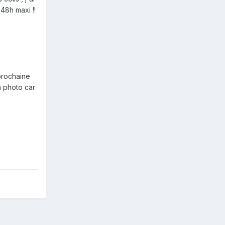
 48h maxi !!
prochaine
la photo car