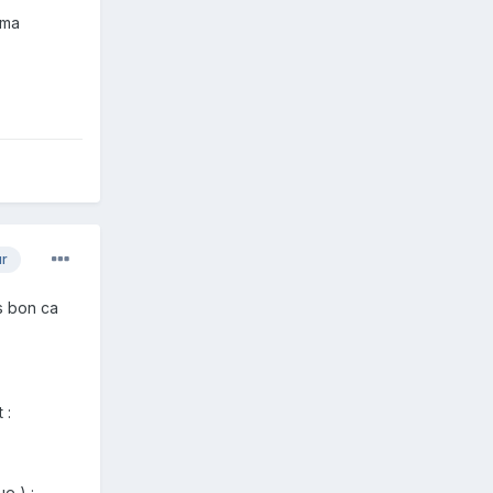
 ma
ur
is bon ca
 :
e ) :