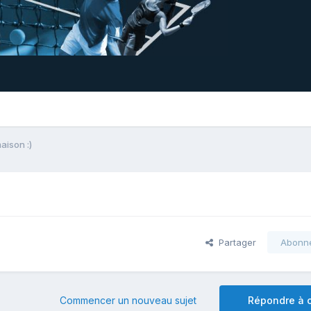
aison :)
Partager
Abonn
Commencer un nouveau sujet
Répondre à c