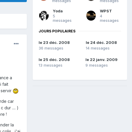
messages
messages
Yoda
WPST
5
4
messages
messages
JOURS POPULAIRES
le 23 déc. 2008
le 24 déc. 2008
36 messages
14 messages
le 25 déc. 2008
le 22 janv. 2009
13 messages
9 messages
dance a
 fait
 servir
arde car
 dur .... )
re !
nder la
olis , j'ai