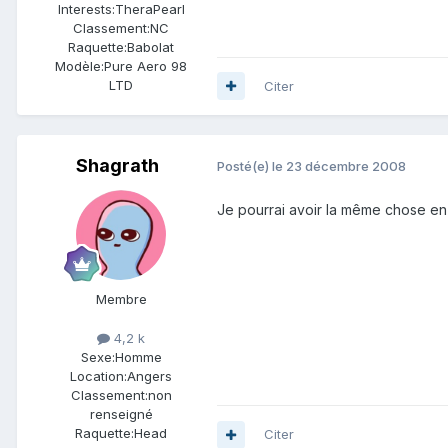
Interests:
TheraPearl
Classement:
NC
Raquette:
Babolat
Modèle:
Pure Aero 98
LTD
Citer
Shagrath
Posté(e)
le 23 décembre 2008
Je pourrai avoir la même chose en 
Membre
4,2 k
Sexe:
Homme
Location:
Angers
Classement:
non
renseigné
Raquette:
Head
Citer