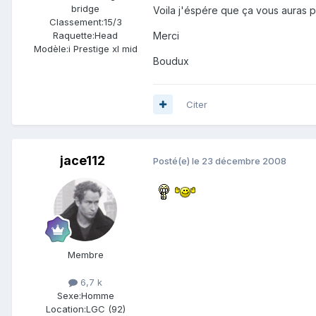
bridge
Voila j'éspére que ça vous auras plu
Classement:
15/3
Raquette:
Head
Merci
Modèle:
i Prestige xl mid
Boudux
Citer
jace112
Posté(e)
le 23 décembre 2008
Membre
6,7 k
Sexe:
Homme
Location:
LGC (92)