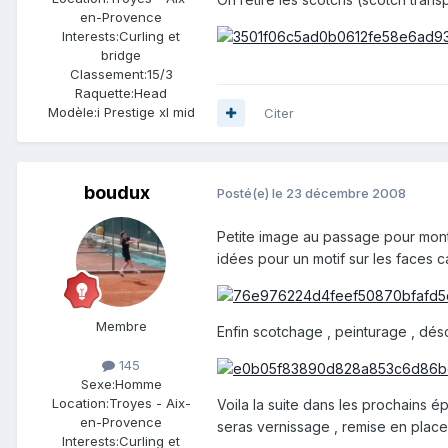
en-Provence
Interests:
Curling et
bridge
Classement:
15/3
Raquette:
Head
Modèle:
i Prestige xl mid
Citer
boudux
Posté(e)
le 23 décembre 2008
Petite image au passage pour montre
idées pour un motif sur les faces ca
Membre
Enfin scotchage , peinturage , dés
145
Sexe:
Homme
Location:
Troyes - Aix-
Voila la suite dans les prochains é
en-Provence
seras vernissage , remise en plac
Interests:
Curling et