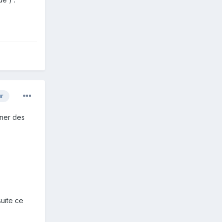
ur
nner des
suite ce