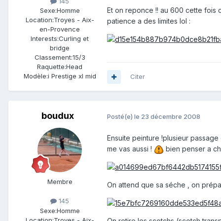
145
Et on reponce !! au 600 cette fois 
Sexe:
Homme
Location:
Troyes - Aix-
patience a des limites lol :
en-Provence
Interests:
Curling et
bridge
Classement:
15/3
Raquette:
Head
Modèle:
i Prestige xl mid
Citer
boudux
Posté(e)
le 23 décembre 2008
Ensuite peinture !plusieur passage 
me vas aussi !
bien penser a cha
Membre
On attend que sa séche , on prépare
145
Sexe:
Homme
Location:
Troyes - Aix-
On retire les scotchs (scotch trans