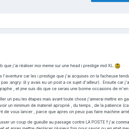
b que j'ai réaliser moi meme sur une head i prestige mid XL.
s l'aventure car les i prestige que j'ai acquises on la facheuse ten
 pas :angry: (il y avais eu un post a ce sujet d'ailleur) . Ensuite car j'ai
graphe , et jme suis dis que ce serais une bonne occasions de m'en
ller un peu les étapes mais avant toute chose j'aimerai mettre en g
avoir un minimum de materiel aproprié , du temps , de la patience (ca c
nt de vous lancer , parce que apres on peux pas faire machine arrié
ousser un coup de gueulle au passage contre LA POSTE !! j'ai comma
net et apres mettre deplacer plusieur fois pour savoir ou en etait mes c