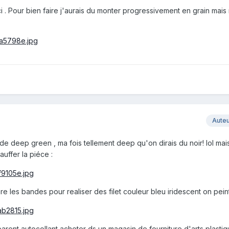
ci . Pour bien faire j'aurais du monter progressivement en grain mais
Aute
de deep green , ma fois tellement deep qu'on dirais du noir! lol ma
uffer la piéce :
 les bandes pour realiser des filet couleur bleu iridescent on peint
parent autocollant acheter ds un magasin de fourniture d'arts plastiqu