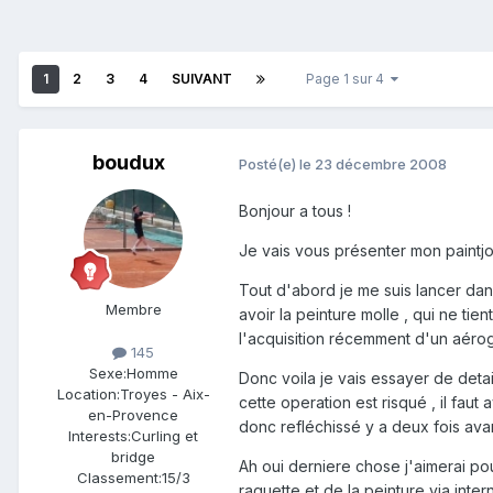
1
2
3
4
SUIVANT
Page 1 sur 4
boudux
Posté(e)
le 23 décembre 2008
Bonjour a tous !
Je vais vous présenter mon paintjo
Tout d'abord je me suis lancer dan
Membre
avoir la peinture molle , qui ne tient
l'acquisition récemment d'un aéro
145
Sexe:
Homme
Donc voila je vais essayer de detai
Location:
Troyes - Aix-
cette operation est risqué , il faut 
en-Provence
donc refléchissé y a deux fois ava
Interests:
Curling et
bridge
Ah oui derniere chose j'aimerai p
Classement:
15/3
raquette et de la peinture via inter