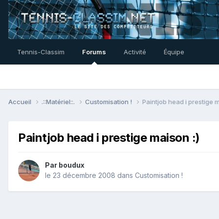
Tennis-Classim
Forums
Activité
Équipe
Accueil
.::Matériel::.
Customisation !
Paintjob head i prestige m
Paintjob head i prestige maison :)
Par
boudux
le 23 décembre 2008
dans
Customisation !