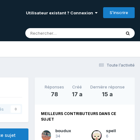
S’inscrire
Utilisateur existant ? Connexion
Toute l’activité
Réponses
Créé
Dernière réponse
78
17 a
15 a
és
0
MEILLEURS CONTRIBUTEURS DANS CE
SUJET
boudux
spell
e sujet
34
6