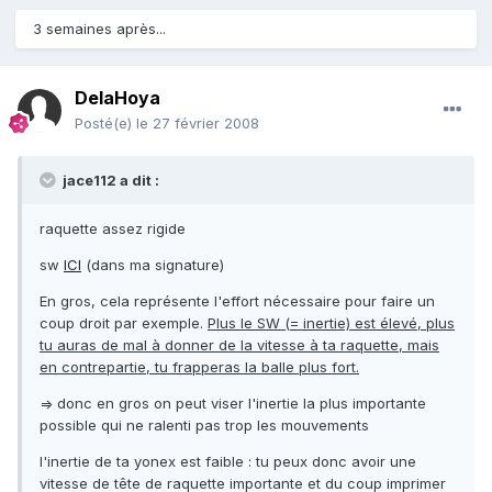
3 semaines après...
DelaHoya
Posté(e)
le 27 février 2008
jace112 a dit :
raquette assez rigide
sw
ICI
(dans ma signature)
En gros, cela représente l'effort nécessaire pour faire un
coup droit par exemple.
Plus le SW (= inertie) est élevé, plus
tu auras de mal à donner de la vitesse à ta raquette, mais
en contrepartie, tu frapperas la balle plus fort.
=> donc en gros on peut viser l'inertie la plus importante
possible qui ne ralenti pas trop les mouvements
l'inertie de ta yonex est faible : tu peux donc avoir une
vitesse de tête de raquette importante et du coup imprimer