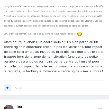
La rigidité a un effet inverse quand on regarde le cadre ou le tamis, en ce qui concerne la puissance. En effet,
une rigidité moindre du cordage (tension faible des cordes) laisse les cordes jouer leur effet trampoline mais
l'impact sur la puissance est négligeable (de l'orde de 3% selon certaines études). En revanche, une rigidité
élevée du cadre restituera mieux l'énergie à la balle car elle sera moins dissipée par des vibrations. Dans ce
cas, l'impact sur la puissance est plus sensible que celui dû à la baisse de rigidité des cordes.
Bon... c'est pas tellement plus lisible mais au moins j'ai fait un résumé qui l'est !
Alors pourquoi choisir un cadre souple ? Eh bien parce qu'un
cadre rigide n'absorbant presque pas les vibrations, tout impact
de balle sera amorti au niveau du bras dès lors que la balle sera
frappée hors de la zone de non vibration (une sorte de petite
parabole passant plus ou moins par le centre du tamis et pour
laquelle tout impact de balle ne communique aucune vibration à
la raquette) => technique moyenne + cadre rigide = mal au bras !
Citer
lex