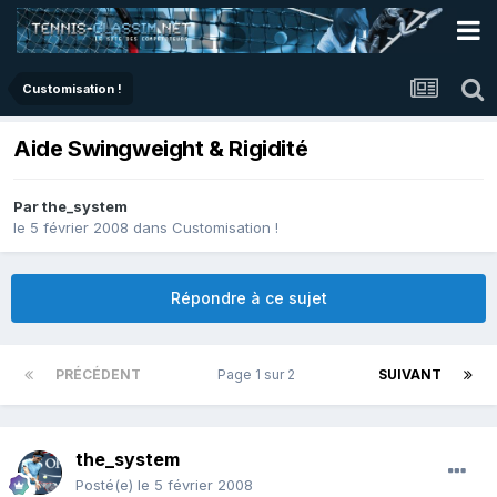
Customisation !
Aide Swingweight & Rigidité
Par
the_system
le 5 février 2008
dans
Customisation !
Répondre à ce sujet
PRÉCÉDENT
Page 1 sur 2
SUIVANT
the_system
Posté(e)
le 5 février 2008