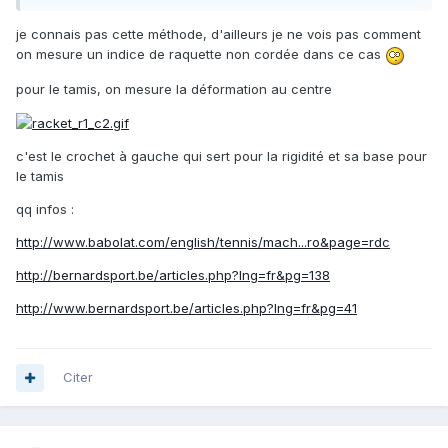
je connais pas cette méthode, d'ailleurs je ne vois pas comment
on mesure un indice de raquette non cordée dans ce cas
pour le tamis, on mesure la déformation au centre
c'est le crochet à gauche qui sert pour la rigidité et sa base pour
le tamis
qq infos :
http://www.babolat.com/english/tennis/mach...ro&page=rdc
http://bernardsport.be/articles.php?lng=fr&pg=138
http://www.bernardsport.be/articles.php?lng=fr&pg=41
Citer