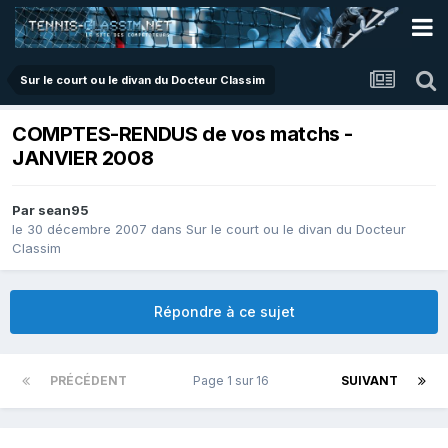
Sur le court ou le divan du Docteur Classim
COMPTES-RENDUS de vos matchs -
JANVIER 2008
Par
sean95
le 30 décembre 2007
dans
Sur le court ou le divan du Docteur
Classim
Répondre à ce sujet
PRÉCÉDENT
Page 1 sur 16
SUIVANT