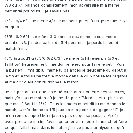
7/0 ou 7/1 balancé complétement, mon adversaire m'a meme
demandé pourquoi ... je savais pas !
15/2 : 6/4 6/1 : Je mene 4/3, je me sens pu et là fini je recule et ya
pu qu'a ...
15/5 : 6/2 6/4 : Je mène 3/0 dans le deuxieme, je suis mené
ensuite 4/3, j'ai des balles de 5/4 pour moi, je perds le jeu et
match fini ...
15/5 (aujoud'hui) : 3/6 6/2 6/3 : Je mene 5/1 il revient à 5/3 et
faillit 5/4 heuresement il me donne le jeu pour faire le set ... Puis
là pu rien, il m'a dit lui meme tu balances le deuxieme du début à
la fin et le troisieme tout le monde dans le club house me regarde
et me dit : c'est con tu donnes le match ...
Je dis pas du tout que les 5 défaites aurait pu être des victoires,
mais y'a aucun match où je me dis pas : "Merde il était plus fort
que moi !" Sauf le 15/2 ! Tous les mecs m'ont dit tu me donnes le
match, tu m'a données 4/5 jeux ca m'a permis de gagner ! Et je
m'en rend compte ! Mais je sais pas ce qui se passe ... Aprés
avoir perdu ce matin, j'avais qu'un envie rejouer le match et faire
ce qu'il fallait mais dans le match j'arrive pas à analyser ce qu'il