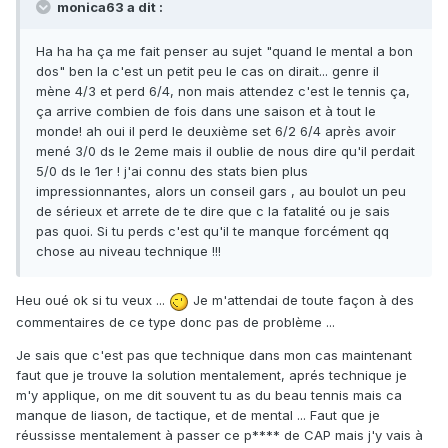
monica63 a dit :
Ha ha ha ça me fait penser au sujet "quand le mental a bon
dos" ben la c'est un petit peu le cas on dirait... genre il
mène 4/3 et perd 6/4, non mais attendez c'est le tennis ça,
ça arrive combien de fois dans une saison et à tout le
monde! ah oui il perd le deuxième set 6/2 6/4 après avoir
mené 3/0 ds le 2eme mais il oublie de nous dire qu'il perdait
5/0 ds le 1er ! j'ai connu des stats bien plus
impressionnantes, alors un conseil gars , au boulot un peu
de sérieux et arrete de te dire que c la fatalité ou je sais
pas quoi. Si tu perds c'est qu'il te manque forcément qq
chose au niveau technique !!!
Heu oué ok si tu veux ...
Je m'attendai de toute façon à des
commentaires de ce type donc pas de problème ...
Je sais que c'est pas que technique dans mon cas maintenant
faut que je trouve la solution mentalement, aprés technique je
m'y applique, on me dit souvent tu as du beau tennis mais ca
manque de liason, de tactique, et de mental ... Faut que je
réussisse mentalement à passer ce p**** de CAP mais j'y vais à