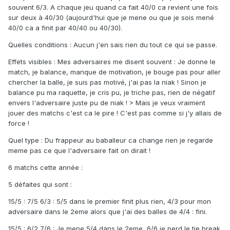
souvent 6/3. A chaque jeu quand ca fait 40/0 ca revient une fois
sur deux à 40/30 (aujourd'hui que je mene ou que je sois mené
40/0 ca a finit par 40/40 ou 40/30).
Quelles conditions : Aucun j'en sais rien du tout ce qui se passe.
Effets visibles : Mes adversaires me disent souvent : Je donne le
match, je balance, manque de motivation, je bouge pas pour aller
chercher la balle, je suis pas motivé, j'ai pas la niak ! Sinon je
balance pu ma raquette, je cris pu, je triche pas, rien de négatif
envers l'adversaire juste pu de niak ! > Mais je veux vraiment
jouer des matchs c'est ca le pire ! C'est pas comme si j'y allais de
force !
Quel type : Du frappeur au baballeur ca change rien je regarde
meme pas ce que l'adversaire fait on dirait !
6 matchs cette année :
5 défaites qui sont :
15/5 : 7/5 6/3 : 5/5 dans le premier finit plus rien, 4/3 pour mon
adversaire dans le 2eme alors que j'ai des balles de 4/4 : fini.
15/5 : 6/2 7/6 : Je mene 5/4 dans le 2eme, 6/6 je perd le tie break