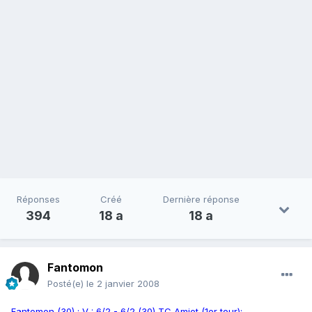
Réponses
Créé
Dernière réponse
394
18 a
18 a
Fantomon
Posté(e)
le 2 janvier 2008
Fantomon (30) : V : 6/2 - 6/2 (30) TC Amiot (1er tour):