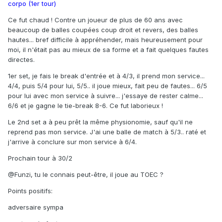
corpo (1er tour)
Ce fut chaud ! Contre un joueur de plus de 60 ans avec
beaucoup de balles coupées coup droit et revers, des balles
hautes... bref difficile à appréhender, mais heureusement pour
moi, il n'était pas au mieux de sa forme et a fait quelques fautes
directes.
1er set, je fais le break d'entrée et à 4/3, il prend mon service...
4/4, puis 5/4 pour lui, 5/5.. il joue mieux, fait peu de fautes... 6/5
pour lui avec mon service à suivre... j'essaye de rester calme...
6/6 et je gagne le tie-break 8-6. Ce fut laborieux !
Le 2nd set a à peu prêt la même physionomie, sauf qu'il ne
reprend pas mon service. J'ai une balle de match à 5/3.. raté et
j'arrive à conclure sur mon service à 6/4.
Prochain tour à 30/2
@Funzi, tu le connais peut-être, il joue au TOEC ?
Points positifs:
adversaire sympa