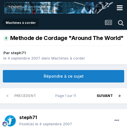
Machines à corder
Methode de Cordage "Around The World"
Par
steph71
le 4 septembre 2007
dans
Machines à corder
Répondre à ce sujet
PRÉCÉDENT
Page 1 sur 11
SUIVANT
steph71
Posté(e)
le 4 septembre 2007