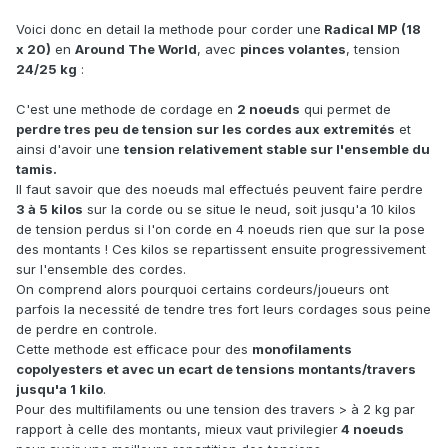
Voici donc en detail la methode pour corder une
Radical MP (18
x 20)
en
Around The World
, avec
pinces volantes
, tension
24/25 kg
:
C'est une methode de cordage en
2 noeuds
qui permet de
perdre tres peu de tension sur les cordes aux extremités
et
ainsi d'avoir une
tension relativement stable sur l'ensemble du
tamis.
Il faut savoir que des noeuds mal effectués peuvent faire perdre
3 à 5 kilos
sur la corde ou se situe le neud, soit jusqu'a 10 kilos
de tension perdus si l'on corde en 4 noeuds rien que sur la pose
des montants ! Ces kilos se repartissent ensuite progressivement
sur l'ensemble des cordes.
On comprend alors pourquoi certains cordeurs/joueurs ont
parfois la necessité de tendre tres fort leurs cordages sous peine
de perdre en controle.
Cette methode est efficace pour des
monofilaments
copolyesters et avec un ecart de tensions montants/travers
jusqu'a 1 kilo
.
Pour des multifilaments ou une tension des travers > à 2 kg par
rapport à celle des montants, mieux vaut privilegier
4 noeuds