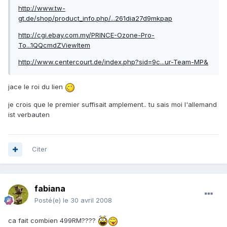
http://www.tw-
gt.de/shop/product_info.php/...261dia27d9mkpap
http://cgi.ebay.com.my/PRINCE-Ozone-Pro-
To...1QQcmdZViewItem
http://www.centercourt.de/index.php?sid=9c...ur-Team-MP&
jace le roi du lien
je crois que le premier suffisait amplement.. tu sais moi l'allemand
ist verbauten
Citer
fabiana
Posté(e)
le 30 avril 2008
ca fait combien 499RM????