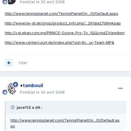
Posté(e)
le 30 avril 2008
http://www.tennisplanet.com/TennisPlanetOn.../0/Default.aspx
http://www.tw-gt.de/shop/product_info.php/...261dia27d9mkpap
http://cgi.ebay.com.my/PRINCE-Ozone-Pro-To...1QQcmdZViewItem
http://www.centercourt.de/index.php?sid=9c...ur-Team-MP&
Citer
+
tambouil
Posté(e)
le 30 avril 2008
jace112 a dit :
http://www.tennisplanet.com/TennisPlanetOn.../0/Default.as
px