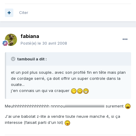
Citer
fabiana
Posté(e)
le 30 avril 2008
tambouil a dit :
et un poil plus souple.. avec son profilé fin en tête mais plan
de cordage serré, ça doit offrir un super controle dans la
ouate...
j'en connais un qui va craquer
Meuhhhhhhhhhhhhhhh nnnnouiiiiiiiiiiiiiiiiiiiiiiiiiiiiiiiiiiiiiiiiiii surement
J'ai une babolat z-lite a vendre toute neuve manche 4, si ça
interesse (faisait parti d'un lot)