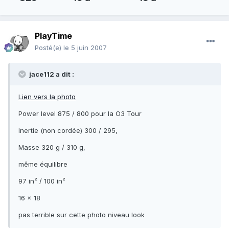
PlayTime
Posté(e)
le 5 juin 2007
jace112 a dit :
Lien vers la photo
Power level 875 / 800 pour la O3 Tour
Inertie (non cordée) 300 / 295,
Masse 320 g / 310 g,
même équilibre
97 in² / 100 in²
16 x 18
pas terrible sur cette photo niveau look