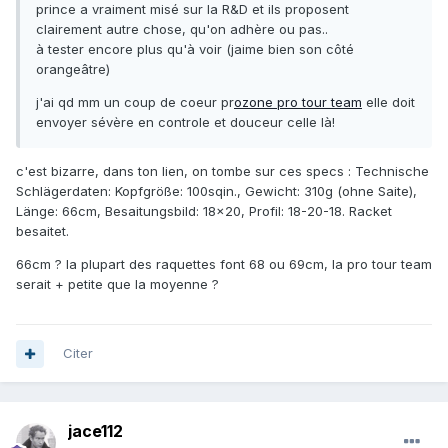
prince a vraiment misé sur la R&D et ils proposent
clairement autre chose, qu'on adhère ou pas..
à tester encore plus qu'à voir (jaime bien son côté
orangeâtre)
j'ai qd mm un coup de coeur pr
ozone pro tour team
elle doit
envoyer sévère en controle et douceur celle là!
c'est bizarre, dans ton lien, on tombe sur ces specs : Technische
Schlägerdaten: Kopfgröße: 100sqin., Gewicht: 310g (ohne Saite),
Länge: 66cm, Besaitungsbild: 18x20, Profil: 18-20-18. Racket
besaitet.
66cm ? la plupart des raquettes font 68 ou 69cm, la pro tour team
serait + petite que la moyenne ?
Citer
jace112