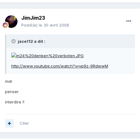
JimJim23
Posté(e)
le 30 avril 2008
jace112 a dit :
http://www.youtube.com/watch?v=vp9z-9RdwwM
mdr
penser
interdire !!
Citer