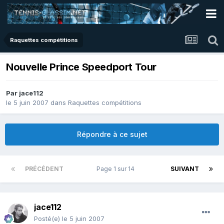
Raquettes compétitions
Nouvelle Prince Speedport Tour
Par
jace112
le 5 juin 2007
dans
Raquettes compétitions
Répondre à ce sujet
PRÉCÉDENT
Page 1 sur 14
SUIVANT
jace112
Posté(e)
le 5 juin 2007