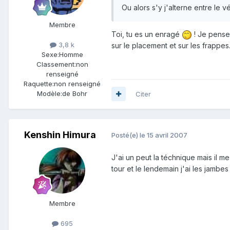
Ou alors s'y j'alterne entre le
Membre
Toi, tu es un enragé
! Je pense 
3,8 k
sur le placement et sur les frappes
Sexe:
Homme
Classement:
non
renseigné
Raquette:
non renseigné
Modèle:
de Bohr
Citer
Kenshin Himura
Posté(e)
le 15 avril 2007
J'ai un peut la téchnique mais il 
tour et le lendemain j'ai les jamb
Membre
695