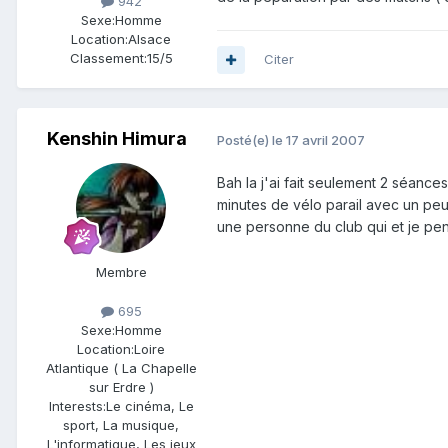
942
Sexe:
Homme
Location:
Alsace
Classement:
15/5
Citer
Kenshin Himura
Posté(e)
le 17 avril 2007
Bah la j'ai fait seulement 2 séance
minutes de vélo parail avec un peu
une personne du club qui et je pen
Membre
695
Sexe:
Homme
Location:
Loire
Atlantique ( La Chapelle
sur Erdre )
Interests:
Le cinéma, Le
sport, La musique,
L'informatique, Les jeux