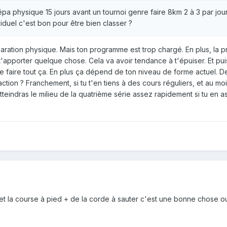
épa physique 15 jours avant un tournoi genre faire 8km 2 à 3 par j
iduel c'est bon pour être bien classer ?
aration physique. Mais ton programme est trop chargé. En plus, la pr
'apporter quelque chose. Cela va avoir tendance à t'épuiser. Et puis 
e faire tout ça. En plus ça dépend de ton niveau de forme actuel. 
ion ? Franchement, si tu t'en tiens à des cours réguliers, et au m
eindras le milieu de la quatrième série assez rapidement si tu en as le
lo et la course à pied + de la corde à sauter c'est une bonne chose 