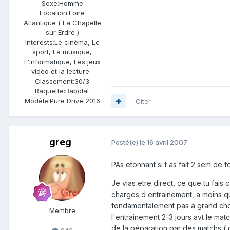
Sexe:
Homme
Location:
Loire
Atlantique ( La Chapelle
sur Erdre )
Interests:
Le cinéma, Le
sport, La musique,
L'informatique, Les jeux
vidéo et la lecture .
Classement:
30/3
Raquette:
Babolat
Modèle:
Pure Drive 2016
Citer
greg
Posté(e)
le 16 avril 2007
PAs etonnant si t as fait 2 sem de fo
Je vias etre direct, ce que tu fais 
charges d entrainement, a moins que
fondamentalement pas à grand chose
Membre
l'entrainement 2-3 jours avt le mat
de la péparation par des matchs ( 