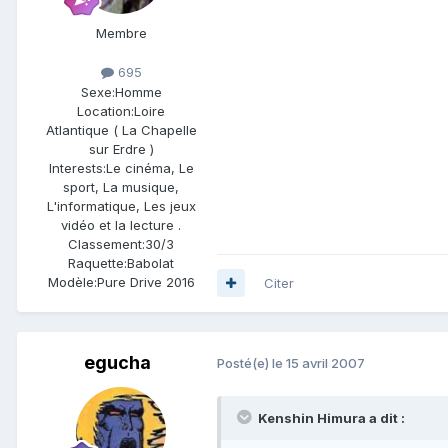
Membre
695
Sexe:
Homme
Location:
Loire
Atlantique ( La Chapelle
sur Erdre )
Interests:
Le cinéma, Le
sport, La musique,
L'informatique, Les jeux
vidéo et la lecture .
Classement:
30/3
Raquette:
Babolat
Modèle:
Pure Drive 2016
Citer
egucha
Posté(e)
le 15 avril 2007
Kenshin Himura a dit :