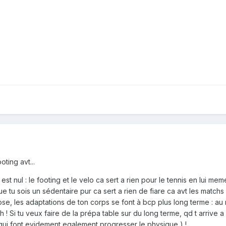
oting avt...
c est nul : le footing et le velo ca sert a rien pour le tennis en lui 
 tu sois un sédentaire pur ca sert a rien de fiare ca avt les matchs
, les adaptations de ton corps se font à bcp plus long terme : au mi
ch ! Si tu veux faire de la prépa table sur du long terme, qd t arrive
qui font evidement egalement progresser le physique ) !