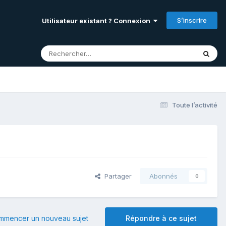
S’inscrire
Utilisateur existant ? Connexion
Toute l’activité
Partager
Abonnés
0
mmencer un nouveau sujet
Répondre à ce sujet