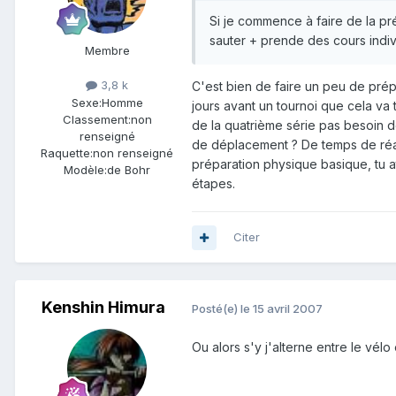
Si je commence à faire de la pr
sauter + prende des cours indiv
Membre
3,8 k
C'est bien de faire un peu de prép
Sexe:
Homme
jours avant un tournoi que cela va t
Classement:
non
de la quatrième série pas besoin d
renseigné
de déplacement ? De temps de réact
Raquette:
non renseigné
préparation physique basique, tu att
Modèle:
de Bohr
étapes.
Citer
Kenshin Himura
Posté(e)
le 15 avril 2007
Ou alors s'y j'alterne entre le vé