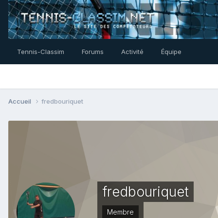
Tennis-Classim
Forums
Activité
Équipe
Accueil
fredbouriquet
fredbouriquet
Membre