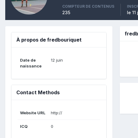
COMPTEUR DE CONTENUS
INSC
235
le 11
fred
À propos de fredbouriquet
Date de
12 juin
naissance
Contact Methods
Website URL
http://
ICQ
0