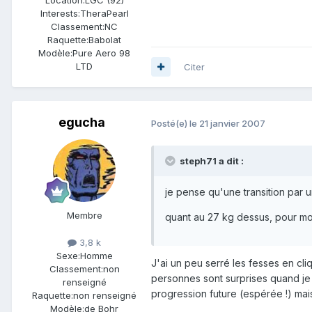
Interests:
TheraPearl
Classement:
NC
Raquette:
Babolat
Modèle:
Pure Aero 98
LTD
Citer
egucha
Posté(e)
le 21 janvier 2007
steph71 a dit :
je pense qu'une transition par un
Membre
quant au 27 kg dessus, pour moi,
3,8 k
Sexe:
Homme
J'ai un peu serré les fesses en cl
Classement:
non
personnes sont surprises quand je l
renseigné
progression future (espérée !) mais 
Raquette:
non renseigné
Modèle:
de Bohr