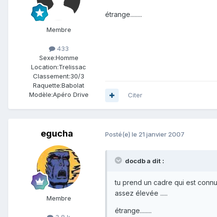
étrange........
Membre
433
Sexe:
Homme
Location:
Trelissac
Classement:
30/3
Raquette:
Babolat
Modèle:
Apéro Drive
Citer
egucha
Posté(e)
le 21 janvier 2007
docdb a dit :
tu prend un cadre qui est connu
assez élevée .....
Membre
étrange........