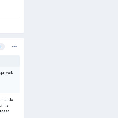
ur
ui voit.
s mal de
sur ma
éresse.