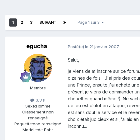
1
2
3
SUIVANT
Page 1 sur 3
egucha
Posté(e)
le 21 janvier 2007
Salut,
je viens de m'inscrire sur ce forum
dizaines de fois... J'ai pris des c
une Prince, ensuite j'ai acheté une
Membre
présent je viens de commander une
chouettes quand même !). Ne sacha
3,8 k
de jeu est plutôt en attaque, rever
Sexe:
Homme
Classement:
non
est sans dout le service et le reve
renseigné
choix était judicieux et si j'allai
Raquette:
non renseigné
inconnu...
Modèle:
de Bohr