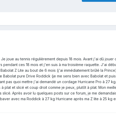
. Je joue au tennis régulièrement depuis 18 mois. Avant j'ai dû jouer
ours pendant ces 18 mois et j'en suis à ma troisième raquette. J'ai dé
 Babolat Z Lite au bout de 6 mois (j'ai immédiatement brûlé la Prince)
 Babolat pure Drive Roddick (je me sens bien avec Babolat et puis 
nt pas quoi mettre j'ai demandé un cordage Hurricane Pro à 27 kg.
s à plat et slicé et coup droit comme je peux, plutôt à plat. Mon meil
rs slicé. Après avoir lu quelques posts sur ce forum, je me demandai
s en baver avec ma Roddick à 27 kg Hurricane après ma Z lite à 25 kg