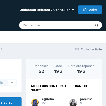
S’inscrire
Utilisateur existant ? Connexion
 ?
Toute l’activité
Réponses
Créé
Dernière réponse
52
19 a
19 a
és
0
MEILLEURS CONTRIBUTEURS DANS CE
SUJET
egucha
jace112
e sujet
22
9