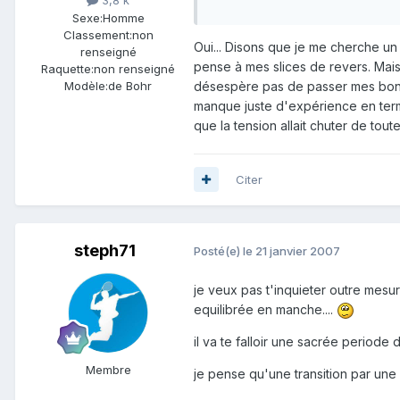
3,8 k
Sexe:
Homme
Classement:
non
Oui... Disons que je me cherche un 
renseigné
pense à mes slices de revers. Mais
Raquette:
non renseigné
Modèle:
de Bohr
désespère pas de passer mes bons
manque juste d'expérience en terme
que la tension allait chuter de tou
Citer
steph71
Posté(e)
le 21 janvier 2007
je veux pas t'inquieter outre mesur
equilibrée en manche....
il va te falloir une sacrée periode
Membre
je pense qu'une transition par une p