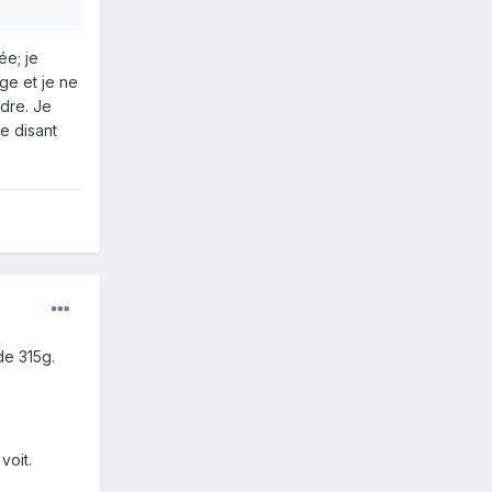
ée; je
ge et je ne
dre. Je
e disant
de 315g.
voit.