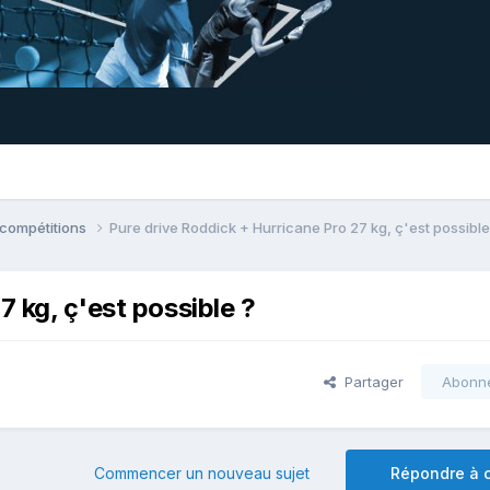
 compétitions
Pure drive Roddick + Hurricane Pro 27 kg, ç'est possible
 kg, ç'est possible ?
Partager
Abonn
Commencer un nouveau sujet
Répondre à c