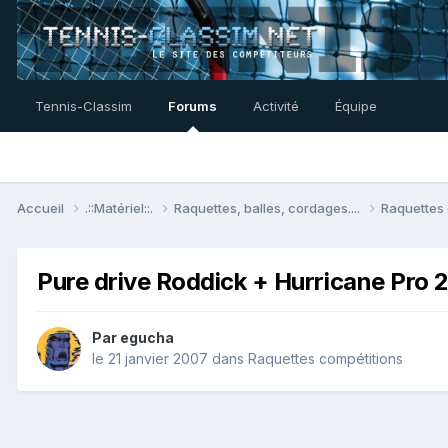
Tennis-Classim
Forums
Activité
Équipe
Accueil
.::Matériel::.
Raquettes, balles, cordages....
Raquettes
Pure drive Roddick + Hurricane Pro 27
Par
egucha
le 21 janvier 2007
dans
Raquettes compétitions