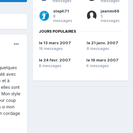
messages
messages
steph71
jeanmi66
8
5
messages
messages
JOURS POPULAIRES
le 13 mars 2007
le 21 janv. 2007
19 messages
8 messages
le 24 févr. 2007
le 16 mars 2007
8 messages
6 messages
 quelques
buté avec
 et à
elles sont
 Mon style
leur coup
s si mon
 en cordage