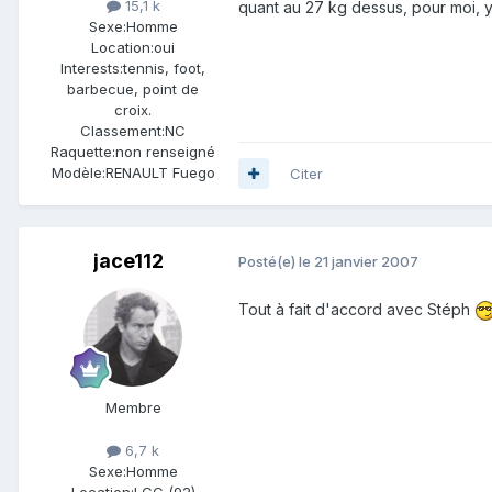
15,1 k
quant au 27 kg dessus, pour moi, y'
Sexe:
Homme
Location:
oui
Interests:
tennis, foot,
barbecue, point de
croix.
Classement:
NC
Raquette:
non renseigné
Modèle:
RENAULT Fuego
Citer
jace112
Posté(e)
le 21 janvier 2007
Tout à fait d'accord avec Stéph
Membre
6,7 k
Sexe:
Homme
Location:
LGC (92)