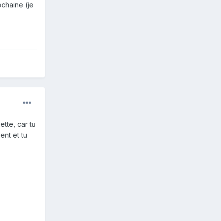
ochaine (je
ette, car tu
ent et tu