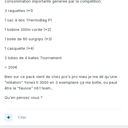
consommation importante générée par la compétition.
3 raquettes (*1)
1 sac à dos ThermoBag P1
1 bobine 200m corde (*2)
1 boite de 60 surgrips (*3)
1 casquette (*4)
2 tubes de 4 balles Tournament
= 200€
Bien sur ce pack vient de chez pro's pro mais je me dit qu'une
"imitation" Yonex ti 3000 en 3 exemplaire ça me botte, ou peut
être la "fausse" n6.1 team...
Qu'en pensez vous ?
Citer