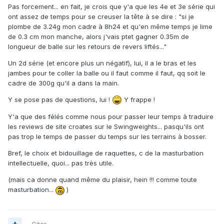
Pas forcement... en fait, je crois que y'a que les 4e et 3e série qui
ont assez de temps pour se creuser la tête à se dire : "si je
plombe de 3.24g mon cadre à 8h24 et qu'en même temps je lime
de 0.3 cm mon manche, alors j'vais ptet gagner 0.35m de
longueur de balle sur les retours de revers liftés..."
Un 2d série (et encore plus un négatif), lui, il a le bras et les
jambes pour te coller la balle ou il faut comme il faut, qq soit le
cadre de 300g qu'il a dans la main.
Y se pose pas de questions, lui !
Y frappe !
Y'a que des félés comme nous pour passer leur temps à traduire
les reviews de site croates sur le Swingweights... pasqu'ils ont
pas trop le temps de passer du temps sur les terrains à bosser.
Bref, le choix et bidouillage de raquettes, c de la masturbation
intellectuelle, quoi... pas très utile.
(mais ca donne quand même du plaisir, hein !!! comme toute
masturbation...
)