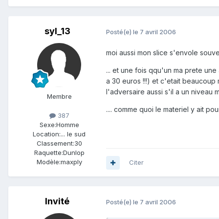
syl_13
Posté(e)
le 7 avril 2006
moi aussi mon slice s'envole souv
... et une fois qqu'un ma prete une
a 30 euros !!!) et c'etait beaucoup
l'adversaire aussi s'il a un niveau mo
Membre
.... comme quoi le materiel y ait po
387
Sexe:
Homme
Location:
... le sud
Classement:
30
Raquette:
Dunlop
Modèle:
maxply
Citer
Invité
Posté(e)
le 7 avril 2006