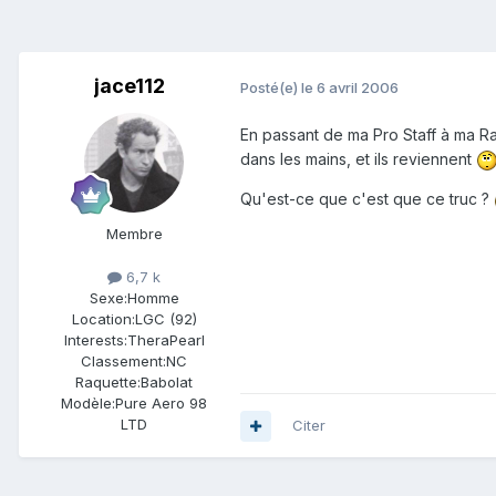
jace112
Posté(e)
le 6 avril 2006
En passant de ma Pro Staff à ma Ra
dans les mains, et ils reviennent
Qu'est-ce que c'est que ce truc ?
Membre
6,7 k
Sexe:
Homme
Location:
LGC (92)
Interests:
TheraPearl
Classement:
NC
Raquette:
Babolat
Modèle:
Pure Aero 98
LTD
Citer