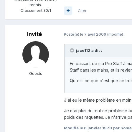
tennis.
Classement:
30/1
Citer
Invité
Posté(e)
le 7 avril 2006
(modifié)
jace112 a dit :
En passant de ma Pro Staff à ma
Staff dans les mains, et ils revi
Guests
Qu'est-ce que c'est que ce tru
J'ai eu le même problème en moins
Je n'ai plus du tout ce problème a
poids des raquettes. Je n'arrive p
Modifié
le 6 janvier 1970
par Sonl