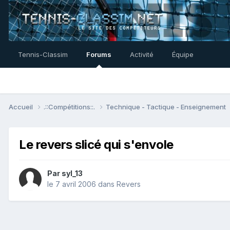
Tennis-Classim
Forums
Activité
Équipe
Accueil
.::Compétitions::.
Technique - Tactique - Enseignement
Le revers slicé qui s'envole
Par
syl_13
le 7 avril 2006
dans
Revers