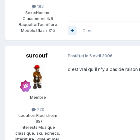
182
Sexe:
Homme
Classement:
4/6
Raquette:
Tecnifibre
Modèle:
tflash 315
Citer
surcouf
Posté(e)
le 6 avril 2006
c'est vrai qu'il n'y a pas de raiso
Membre
770
Location:
Riedisheim
(68)
Interests:
Musique
classique, ski, échecs,
littérature, voile et mer,