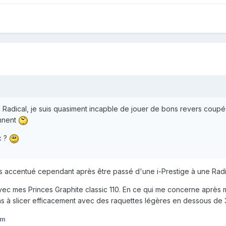
 Radical, je suis quasiment incapble de jouer de bons revers coupés 
ennent
c ?
 accentué cependant après être passé d'une i-Prestige à une Radi
vec mes Princes Graphite classic 110. En ce qui me concerne après mo
as à slicer efficacement avec des raquettes légères en dessous de 
am