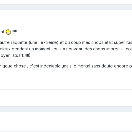
ent
!!!!!
 autre raquette (une I extreme) et du coup mes chops etait super ras
 mieux pendant un moment ; puis a nouveau des chops imprecis ; court 
yen :stuart: !!!!)
ur qque chose , c'est indeniable ,mais le mental sans doute encore plu