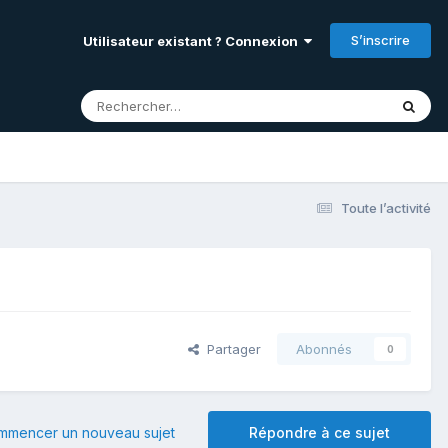
S’inscrire
Utilisateur existant ? Connexion
Toute l’activité
Partager
Abonnés
0
mmencer un nouveau sujet
Répondre à ce sujet