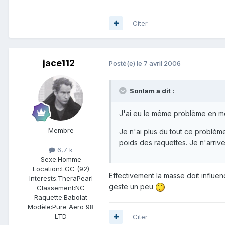
Citer
jace112
Posté(e)
le 7 avril 2006
Sonlam a dit :
J'ai eu le même problème en mo
Membre
Je n'ai plus du tout ce problèm
poids des raquettes. Je n'arri
6,7 k
Sexe:
Homme
Location:
LGC (92)
Effectivement la masse doit influen
Interests:
TheraPearl
geste un peu
Classement:
NC
Raquette:
Babolat
Modèle:
Pure Aero 98
LTD
Citer