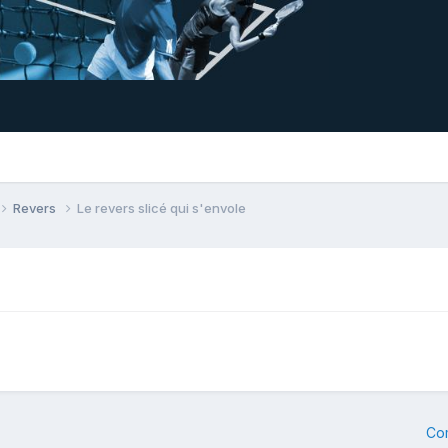
Revers
Le revers slicé qui s'envole
Co