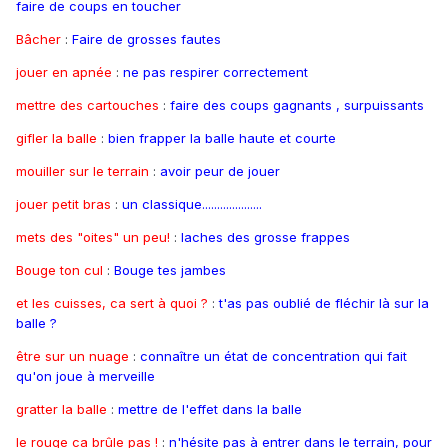
faire de coups en toucher
Bâcher
:
Faire de grosses fautes
jouer en apnée
:
ne pas respirer correctement
mettre des cartouches
:
faire des coups gagnants , surpuissants
gifler la balle
:
bien frapper la balle haute et courte
mouiller sur le terrain
:
avoir peur de jouer
jouer petit bras
:
un classique....................
mets des "oites" un peu!
:
laches des grosse frappes
Bouge ton cul
:
Bouge tes jambes
et les cuisses, ca sert à quoi ?
:
t'as pas oublié de fléchir là sur la
balle ?
être sur un nuage
:
connaître un état de concentration qui fait
qu'on joue à merveille
gratter la balle
:
mettre de l'effet dans la balle
le rouge ca brûle pas !
:
n'hésite pas à entrer dans le terrain, pour