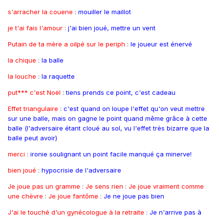
s'arracher la couene
:
mouiller le maillot
je t'ai fais l'amour
:
j'ai bien joué, mettre un vent
Putain de ta mère a oilpé sur le periph
:
le joueur est énervé
la chique
:
la balle
la louche
:
la raquette
put*** c'est Noël
:
tiens prends ce point, c'est cadeau
Effet triangulaire
:
c'est quand on loupe l'effet qu'on veut mettre
sur une balle, mais on gagne le point quand même grâce à cette
balle (l'adversaire étant cloué au sol, vu l'effet très bizarre que la
balle peut avoir)
merci
:
ironie soulignant un point facile manqué ça minerve!
bien joué
:
hypocrisie de l'adversaire
Je joue pas un gramme
:
Je sens rien
:
Je joue vraiment comme
une chèvre
:
Je joue fantôme
:
Je ne joue pas bien
J'ai le touché d'un gynécologue à la retraite
:
Je n'arrive pas à