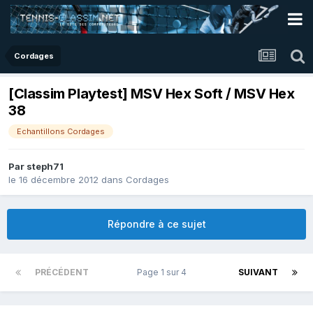
Cordages
[Classim Playtest] MSV Hex Soft / MSV Hex
38
Echantillons Cordages
Par
steph71
le 16 décembre 2012
dans
Cordages
Répondre à ce sujet
PRÉCÉDENT
Page 1 sur 4
SUIVANT