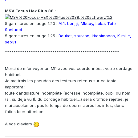
MSV Focus Hex Plus 38 :
5 garnitures en jauge 1.20 :
AL1, benjiji, Mkcoy, Loka, Toto
Santucci
5 garnitures en jauge 1.25 :
Boukat, sauvian, kkoolmanos, K-mille,
seb31
*****************************************************
Merci de m'envoyer un MP avec vos coordonnées, votre cordage
habituel.
Je mettrais les pseudos des testeurs retenus sur ce topic.
Important :
toute candidature incomplète (adresse incomplète, oubli du nom
(si, si, déjà vu !), du cordage habituel,...) sera d'office rejetée, je
n'ai absolument pas le temps de courrir après les infos, donc
faites bien attention !
A vos claviers