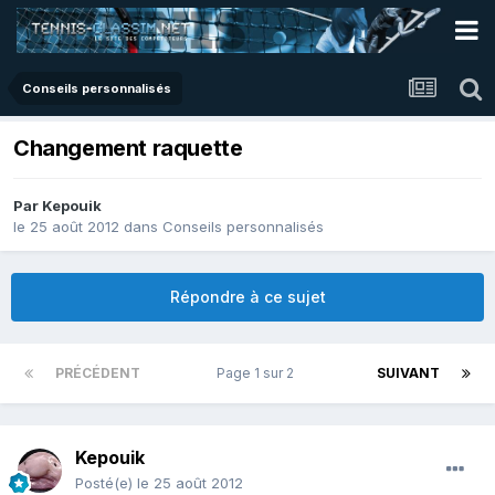
Conseils personnalisés
Changement raquette
Par
Kepouik
le 25 août 2012
dans
Conseils personnalisés
Répondre à ce sujet
PRÉCÉDENT
Page 1 sur 2
SUIVANT
Kepouik
Posté(e)
le 25 août 2012