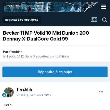
Raquettes compétitions
Becker 11 MP Völkl 10 Mid Dunlop 200
Donnay X-DualCore Gold 99
Par
freshhh
le 1 août 2012
dans
Raquettes compétitions
Répondre à ce sujet
freshhh
Posté(e)
le 1 août 2012
Hello,