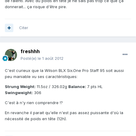
de ralenti. Avec du poids en tête je ne sais pas trop ce que ça
donnerait... ça risque d'être pire.
Citer
freshhh
Posté(e)
le 1 août 2012
C'est curieux que la Wilson BLX Six.One Pro Staff 95 soit aussi
peu maniable vu ses caractéristiques:
Strung Weight:
11.5oz / 326.02g
Balance:
7 pts HL
Swingweight:
306
C'est à n'y rien comprendre !?
En revanche il parait qu'elle n'est pas assez puissante d'où la
nécessité de poids en tête (12h).