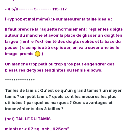
- 4 5/8-------- 5-------- 115-117
(Hypnoz et moi même) : Pour mesurer la taille idéale :
Il faut prendre la raquette normalement : replier les doigts
autour du manche et avoir la place de glisser un doigt (en
largeur) entre l'extrémité des doigts repliés et la base du
pouce. ( c compliqué à expliquer, on va trouver une belle
image, promis
)
Un manche trop petit ou trop gros peut engendrer des
blessures de types tendinites ou tennis elbows.
**************
Tailles de tamis : Qu'est ce qu'un grand tamis ? un moyen
tamis ? un petit tamis ? quels sont les mesures les plus
utilisées ? par quelles marques ? Quels avantages et
inconvénients des 3 tailles ?
(nat) TAILLE DU TAMIS
midsize : < 97 sq inch ; 625cm²