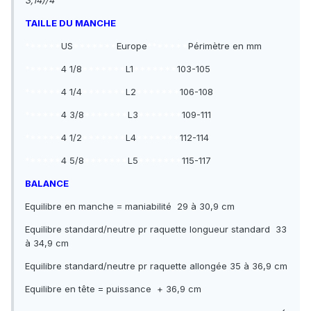
3,14)/4
TAILLE DU MANCHE
******
US
*******
Europe
*******
Périmètre en mm
******
4 1/8
*******
L1
*******
103-105
******
4 1/4
*******
L2
*******
106-108
******
4 3/8
*******
L3
*******
109-111
******
4 1/2
*******
L4
*******
112-114
******
4 5/8
*******
L5
*******
115-117
BALANCE
Equilibre en manche = maniabilité 29 à 30,9 cm
Equilibre standard/neutre pr raquette longueur standard 33
à 34,9 cm
Equilibre standard/neutre pr raquette allongée 35 à 36,9 cm
Equilibre en tête = puissance + 36,9 cm