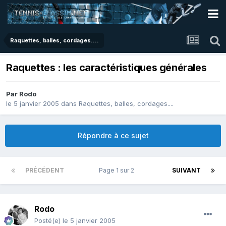
Raquettes, balles, cordages....
Raquettes : les caractéristiques générales
Par
Rodo
le 5 janvier 2005
dans
Raquettes, balles, cordages....
Répondre à ce sujet
PRÉCÉDENT
Page 1 sur 2
SUIVANT
Rodo
Posté(e)
le 5 janvier 2005