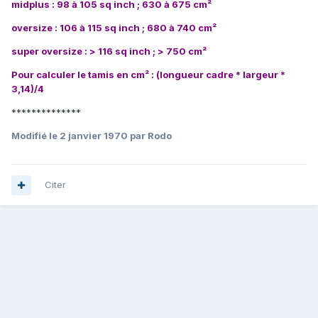
midplus : 98 à 105 sq inch ; 630 à 675 cm²
oversize : 106 à 115 sq inch ; 680 à 740 cm²
super oversize : > 116 sq inch ; > 750 cm²
Pour calculer le tamis en cm² : (longueur cadre * largeur *
3,14)/4
**************
Modifié
le 2 janvier 1970
par Rodo
Citer