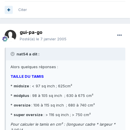
Citer
gui-pa-go
Posté(e)
le 7 janvier 2005
nat54 a dit :
Alors quelques réponses :
TAILLE DU TAMIS
*
midsize
: < 97 sq inch ; 625cm²
*
midplus
: 98 à 105 sq inch ; 630 à 675 cm²
*
oversize
: 106 à 115 sq inch ; 680 à 740 cm²
*
super oversize
: > 116 sq inch ; > 750 cm²
Pour calculer le tamis en cm² : (longueur cadre * largeur *