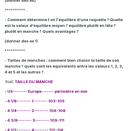
(donner des ex)
**********
- Comment détermine t on l'équilibre d'une raquette ? Quelle
est la valeur d'équilibre moyen ? équilibré plutôt en tête ?
plutôt en manche ? Quels avantages ?
(donner des ex !)
**********
- Tailles de manches : comment bien choisir la taille de son
manche ? quels sont les équivalents entre les valeurs 1, 2, 3,
4 et 5 et les autres ?
(Nat)
TAILLE DU MANCHE
- US-------- Europe------- périmètre en mm
- 4 1/8-------- 1-------- 103-105
- 4 1/4-------- 2-------- 106-108
- 4 3/8-------- 3-------- 109-111
- 4 1/2-------- 4-------- 112-114