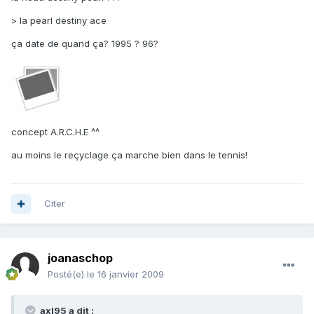
> la pearl destiny ace
ça date de quand ça? 1995 ? 96?
concept A.R.C.H.E ^^
au moins le reçyclage ça marche bien dans le tennis!
Citer
joanaschop
Posté(e)
le 16 janvier 2009
axl95 a dit :