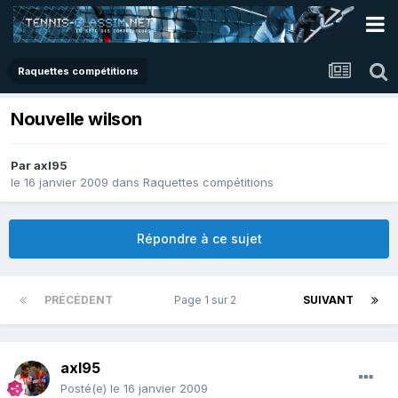
Raquettes compétitions
Nouvelle wilson
Par
axl95
le 16 janvier 2009
dans
Raquettes compétitions
Répondre à ce sujet
PRÉCÉDENT
Page 1 sur 2
SUIVANT
axl95
Posté(e)
le 16 janvier 2009