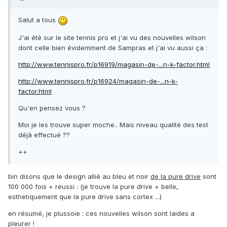
Salut a tous
J'ai été sur le site tennis pro et j'ai vu des nouvelles wilson
dont celle bien évidemment de Sampras et j'ai vu aussi ça :
http://www.tennispro.fr/p16919/magasin-de-...n-k-factor.html
http://www.tennispro.fr/p16924/magasin-de-...n-k-
factor.html
Qu'en pensez vous ?
Moi je les trouve super moche.. Mais niveau qualité des test
déjà effectué ??
++
bin disons que le design allié au bleu et noir
de la pure drive
sont
100 000 fois + reussi : (je trouve la pure drive + belle,
esthetiquement que la pure drive sans cortex ...)
en résumé, je plussoie : ces nouvelles wilson sont laides a
pleurer !