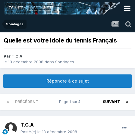
Sondages
Quelle est votre idole du tennis Français
Par
T.C.A
le 13 décembre 2008
dans
Sondages
Répondre à ce sujet
PRÉCÉDENT
Page 1 sur 4
SUIVANT
T.C.A
Posté(e)
le 13 décembre 2008