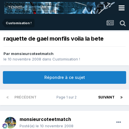
Customisation !
raquette de gael monfils voila la bete
Par
monsieurcoteetmatch
le 10 novembre 2008
dans
Customisation !
Répondre à ce sujet
PRÉCÉDENT
Page 1 sur 2
SUIVANT
monsieurcoteetmatch
Posté(e)
le 10 novembre 2008