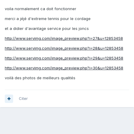
voila normalement ca doit fonctionner
merci a jéjé d'extreme tennis pour le cordage
et a didier d'avantage service pour les joncs
http://www.servimg.com/image_preview.php?i=27&u=12853458
http://www.servimg.com/image_preview.php?i=28&u=12853458
http://www.servimg.com/image_preview.php?i=29&u=12853458
http://www.servimg.com/image_preview.php?i=30&u=12853458
voilà des photos de meilleurs qualités
Citer