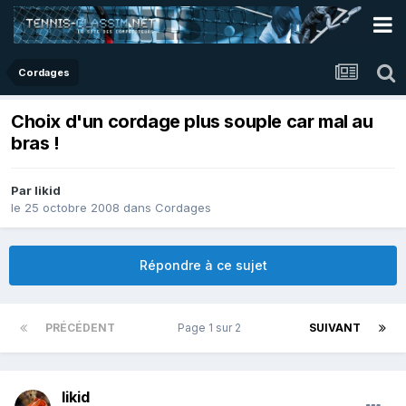
Cordages
Choix d'un cordage plus souple car mal au
bras !
Par
likid
le 25 octobre 2008
dans
Cordages
Répondre à ce sujet
PRÉCÉDENT
Page 1 sur 2
SUIVANT
likid