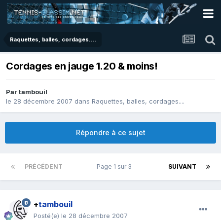
Raquettes, balles, cordages....
Cordages en jauge 1.20 & moins!
Par
tambouil
le 28 décembre 2007
dans
Raquettes, balles, cordages....
Répondre à ce sujet
PRÉCÉDENT
Page 1 sur 3
SUIVANT
+
tambouil
Posté(e)
le 28 décembre 2007