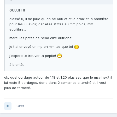
OUUUIIII !!
classé 0, il ne joue qu'en pc 600 et ct la croix et la bannière
pour les lui avoir, car elles st ttes au mm poids, mm
equilibre...
merci les potes de head elite autriche!
je t'ai envoyé un mp en mm tps que toi
j'espere te trouver ta pepite!
à bientôt!
ok, quel cordage autour de 1.18 et 1.20 plus sec que le msv hex? il
lui reste 5 cordages, donc dans 2 semaines c torché et il veut
plus de fermeté.
Citer