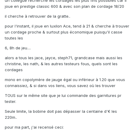
un collègue recherche les cordages les plus fins possibles car il
joue en prestige classic 600 & avec son plan de cordage 18/20
il cherche à retrouver de la gratte..
pour l'instant, il joue en luxilon Ace, tend à 21 & cherche à trouver
un cordage proche & surtout plus économique puisqu'il casse
toutes les
6, 8h de jeu....
alors a tous les jace, jayce, steph71, grandcase mais aussi les
christine, les nath, & les autres testeurs fous, quels sont les
cordages
mono en copolymère de jauge égal ou inférieur à 1.20 que vous
connaissiez, & si dans vos liens, vous savez où les trouver
TOUS sur le même site que je lui commande des garnitures pr
tester.
Seule limite, la bobine doit pas dépasser la centaine d'€ les
220m..
pour ma part, j'ai recensé ceci: