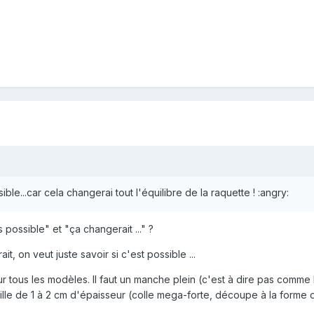
ble...car cela changerai tout l'équilibre de la raquette ! :angry:
 possible" et "ça changerait ..." ?
, on veut juste savoir si c'est possible ...
s sur tous les modèles. Il faut un manche plein (c'est à dire pas comm
ille de 1 à 2 cm d'épaisseur (colle mega-forte, découpe à la forme