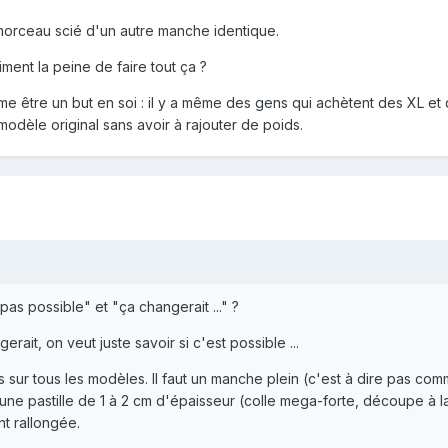
orceau scié d'un autre manche identique.
ment la peine de faire tout ça ?
e être un but en soi : il y a même des gens qui achètent des XL et q
modèle original sans avoir à rajouter de poids.
pas possible" et "ça changerait ..." ?
ait, on veut juste savoir si c'est possible ...
 pas sur tous les modèles. Il faut un manche plein (c'est à dire pas c
une pastille de 1 à 2 cm d'épaisseur (colle mega-forte, découpe à 
t rallongée.