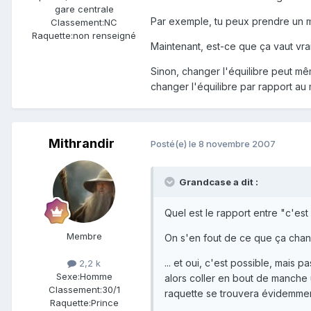
gare centrale
Par exemple, tu peux prendre un m
Classement:
NC
Raquette:
non renseigné
Maintenant, est-ce que ça vaut vrai
Sinon, changer l'équilibre peut mêm
changer l'équilibre par rapport au 
Mithrandir
Posté(e)
le 8 novembre 2007
Grandcase a dit :
Quel est le rapport entre "c'est 
Membre
On s'en fout de ce que ça changer
... et oui, c'est possible, mais
2,2 k
Sexe:
Homme
alors coller en bout de manche 
Classement:
30/1
raquette se trouvera évidemmen
Raquette:
Prince