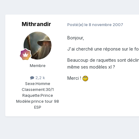
Mithrandir
Posté(e)
le 8 novembre 2007
Bonjour,
J'ai cherché une réponse sur le for
Beaucoup de raquettes sont décliné
Membre
même ses modèles xl ?
2,2 k
Merci !
Sexe:
Homme
Classement:
30/1
Raquette:
Prince
Modèle:
prince tour 98
ESP