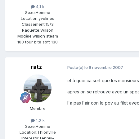
4,1 k
Sexe:
Homme
Location:
yvelines
Classement:
15/3
Raquette:
Wilson
Modèle:
wilson steam
100 tour bite soft 130
ratz
Posté(e)
le 9 novembre 2007
et à quoi ca sert que les monsieurs
apres on se retrouve avec un spect
l'a pas l'air con le pov au filet ave
Membre
1,2 k
Sexe:
Homme
Location:
Thionville
Interests:
Tennis-