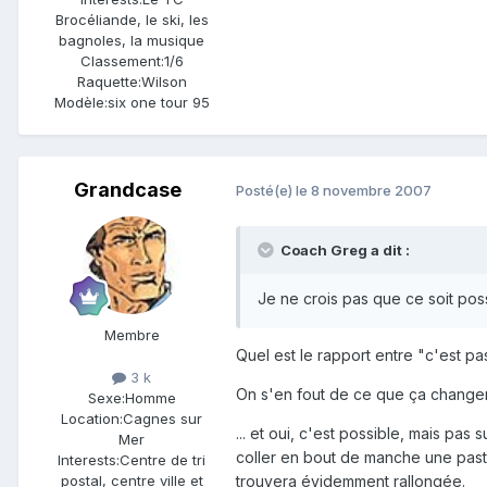
Brocéliande, le ski, les
bagnoles, la musique
Classement:
1/6
Raquette:
Wilson
Modèle:
six one tour 95
Grandcase
Posté(e)
le 8 novembre 2007
Coach Greg a dit :
Je ne crois pas que ce soit possi
Membre
Quel est le rapport entre "c'est pas
3 k
On s'en fout de ce que ça changerait
Sexe:
Homme
Location:
Cagnes sur
... et oui, c'est possible, mais pa
Mer
coller en bout de manche une past
Interests:
Centre de tri
trouvera évidemment rallongée.
postal, centre ville et