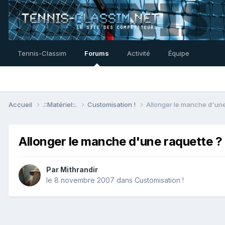
Tennis-Classim
Forums
Activité
Équipe
Accueil
.::Matériel::.
Customisation !
Allonger le manche d'une
Allonger le manche d'une raquette ?
Par
Mithrandir
le 8 novembre 2007
dans
Customisation !