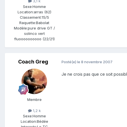
3,1 k
Sexe:
Homme
Location:
arras (62)
Classement:
15/5
Raquette:
Babolat
Modèle:
pure drive GT /
solinco vert
fluoooooooooo (22/21)
Coach Greg
Posté(e)
le 8 novembre 2007
Je ne crois pas que ce soit possible
Membre
1,2 k
Sexe:
Homme
Location:
Bédée
Interests:
Le TC