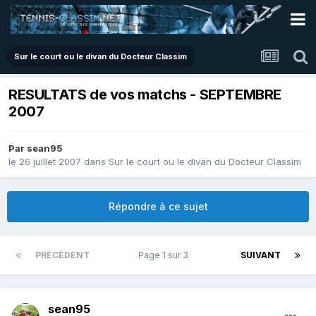
Sur le court ou le divan du Docteur Classim
RESULTATS de vos matchs - SEPTEMBRE
2007
Par
sean95
le 26 juillet 2007
dans
Sur le court ou le divan du Docteur Classim
Répondre à ce sujet
PRÉCÉDENT
Page 1 sur 3
SUIVANT
sean95