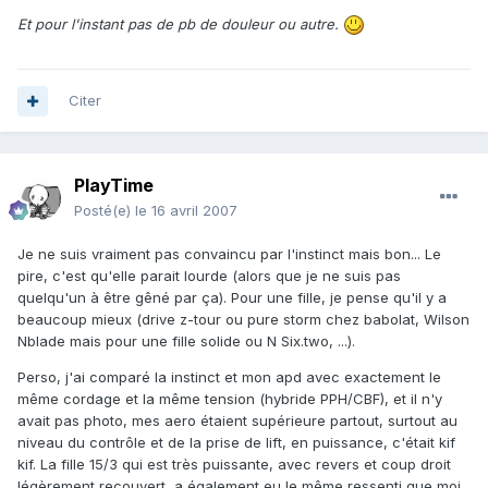
Et pour l'instant pas de pb de douleur ou autre.
Citer
PlayTime
Posté(e)
le 16 avril 2007
Je ne suis vraiment pas convaincu par l'instinct mais bon... Le
pire, c'est qu'elle parait lourde (alors que je ne suis pas
quelqu'un à être gêné par ça). Pour une fille, je pense qu'il y a
beaucoup mieux (drive z-tour ou pure storm chez babolat, Wilson
Nblade mais pour une fille solide ou N Six.two, ...).
Perso, j'ai comparé la instinct et mon apd avec exactement le
même cordage et la même tension (hybride PPH/CBF), et il n'y
avait pas photo, mes aero étaient supérieure partout, surtout au
niveau du contrôle et de la prise de lift, en puissance, c'était kif
kif. La fille 15/3 qui est très puissante, avec revers et coup droit
légèrement recouvert, a également eu le même ressenti que moi