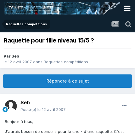
Raquettes compétitions
Raquette pour fille niveau 15/5 ?
Par
Seb
le 12 avril 2007
dans
Raquettes compétitions
Répondre à ce sujet
Seb
Posté(e)
le 12 avril 2007
Bonjour à tous,
J'aurais besoin de conseils pour le choix d'une raquette. C'est