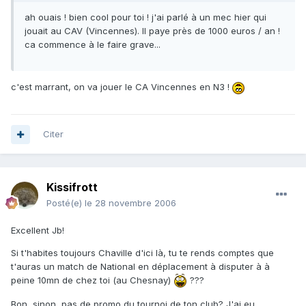
ah ouais ! bien cool pour toi ! j'ai parlé à un mec hier qui
jouait au CAV (Vincennes). Il paye près de 1000 euros / an !
ca commence à le faire grave...
c'est marrant, on va jouer le CA Vincennes en N3 !
Citer
Kissifrott
Posté(e)
le 28 novembre 2006
Excellent Jb!
Si t'habites toujours Chaville d'ici là, tu te rends comptes que
t'auras un match de National en déplacement à disputer à à
peine 10mn de chez toi (au Chesnay)
???
Bon, sinon, pas de promo du tournoi de ton club? J'ai eu