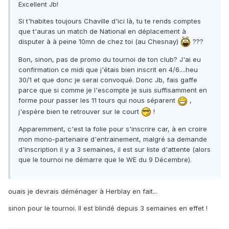
Excellent Jb!
Si t'habites toujours Chaville d'ici là, tu te rends comptes
que t'auras un match de National en déplacement à
disputer à à peine 10mn de chez toi (au Chesnay)
???
Bon, sinon, pas de promo du tournoi de ton club? J'ai eu
confirmation ce midi que j'étais bien inscrit en 4/6....heu
30/1 et que donc je serai convoqué. Donc Jb, fais gaffe
parce que si comme je l'escompte je suis suffisamment en
forme pour passer les 11 tours qui nous séparent
,
j'espère bien te retrouver sur le court
!
Apparemment, c'est la folie pour s'inscrire car, à en croire
mon mono-partenaire d'entrainement, malgré sa demande
d'inscription il y a 3 semaines, il est sur liste d'attente (alors
que le tournoi ne démarre que le WE du 9 Décembre).
ouais je devrais déménager à Herblay en fait...
sinon pour le tournoi. Il est blindé depuis 3 semaines en effet !