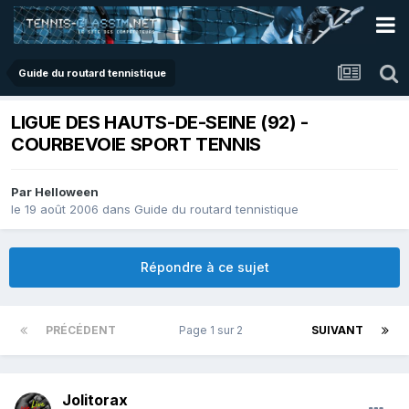
Guide du routard tennistique
LIGUE DES HAUTS-DE-SEINE (92) -
COURBEVOIE SPORT TENNIS
Par
Helloween
le 19 août 2006
dans
Guide du routard tennistique
Répondre à ce sujet
PRÉCÉDENT
Page 1 sur 2
SUIVANT
Jolitorax