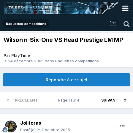
Raquettes compétitions
Wilson n-Six-One VS Head Prestige LM MP
Par
PlayTime
le 24 décembre 2005
dans
Raquettes compétitions
Répondre à ce sujet
PRÉCÉDENT
Page 1 sur 4
SUIVANT
Jolitorax
Posté(e)
le 7 octobre 2005