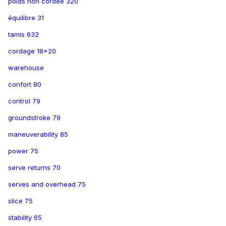
poids non cordée 320
équilibre 31
tamis 632
cordage 18x20
warehouse
confort 80
control 79
groundstroke 79
maneuverability 85
power 75
serve returns 70
serves and overhead 75
slice 75
stability 65