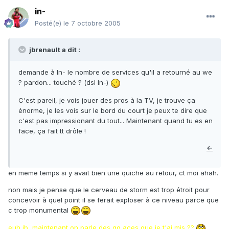
in-
Posté(e)
le 7 octobre 2005
jbrenault a dit :
demande à In- le nombre de services qu'il a retourné au we
? pardon... touché ? (dsl In-)
C'est pareil, je vois jouer des pros à la TV, je trouve ça
énorme, je les vois sur le bord du court je peux te dire que
c'est pas impressionant du tout... Maintenant quand tu es en
face, ça fait tt drôle !
←
en meme temps si y avait bien une quiche au retour, ct moi ahah.
non mais je pense que le cerveau de storm est trop étroit pour
concevoir à quel point il se ferait exploser à ce niveau parce que
c trop monumental
euh jb, maintenant on parle des qq aces que je t'ai mis ??