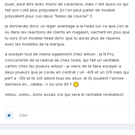
jouer, peut etre avec moins de caractere, mais c'est aussi ce qui
fait son coté plus polyvalent (si l'on peut parler de modele
polyvalent pour ces deux "betes de course" !)
je donnerais donc un leger avantage a la head sur ce que j'en ai
vu dans les reactions de clients en magasin, sachant en plus que
tu sors d'un modele head donc que tu auras plus de reperes
avec les modeles de la marque.
a essayer tout de meme egalement chez wilson : la N Pro,
concurrente de la radical de chez head, qui fait un veritable
carton chez les joueurs wilson : je viens de la faire essayer a
deux joueurs que je corde en contrat ( un -4/6 et un 2/6 mais qui
perf a -30) et ils ont adoré tous les deux. et ils jouaient l'annee
derniere en.....tatata : n six one 95 !!
voilou, voilou....bons essais (ce qui sera le veritable révélateur).
Citer