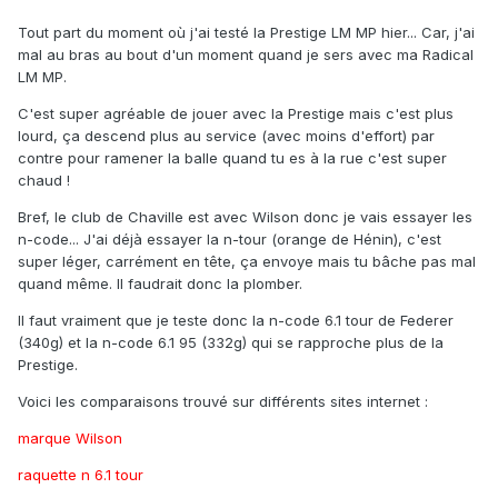
Tout part du moment où j'ai testé la Prestige LM MP hier... Car, j'ai
mal au bras au bout d'un moment quand je sers avec ma Radical
LM MP.
C'est super agréable de jouer avec la Prestige mais c'est plus
lourd, ça descend plus au service (avec moins d'effort) par
contre pour ramener la balle quand tu es à la rue c'est super
chaud !
Bref, le club de Chaville est avec Wilson donc je vais essayer les
n-code... J'ai déjà essayer la n-tour (orange de Hénin), c'est
super léger, carrément en tête, ça envoye mais tu bâche pas mal
quand même. Il faudrait donc la plomber.
Il faut vraiment que je teste donc la n-code 6.1 tour de Federer
(340g) et la n-code 6.1 95 (332g) qui se rapproche plus de la
Prestige.
Voici les comparaisons trouvé sur différents sites internet :
marque Wilson
raquette n 6.1 tour