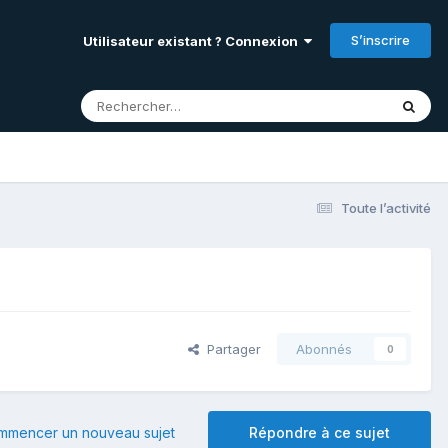
S’inscrire
Utilisateur existant ? Connexion
Toute l’activité
Partager
Abonnés
0
mmencer un nouveau sujet
Répondre à ce sujet