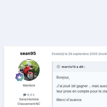
sean95
Posté(e)
le 29 septembre 2005
(modi
morris13 a dit :
Bonjour,
Membre
J'ai joué (et gagner ... mais au
leur prise en compte pour le c
8,9 k
Sexe:
Homme
Merci d'avance.
Classement:
NC