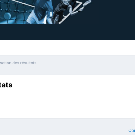
ation des résultats
tats
Co