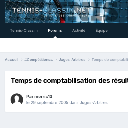
Tennis-Classim
Forums
Activité
Équipe
Accueil
.::Compétitions::.
Juges-Arbitres
Temps de comptabilis
Temps de comptabilisation des résul
Par
morris13
le 29 septembre 2005
dans
Juges-Arbitres