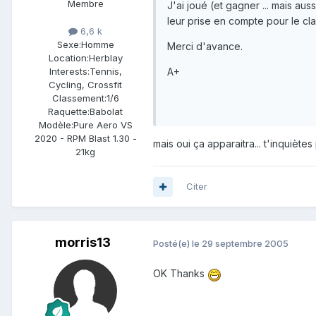
Membre
J'ai joué (et gagner ... mais au
leur prise en compte pour le c
6,6 k
Sexe:
Homme
Merci d'avance.
Location:
Herblay
A+
Interests:
Tennis,
Cycling, Crossfit
Classement:
1/6
Raquette:
Babolat
Modèle:
Pure Aero VS
2020 - RPM Blast 1.30 -
mais oui ça apparaitra... t'inquiète
21kg
Citer
morris13
Posté(e)
le 29 septembre 2005
OK Thanks