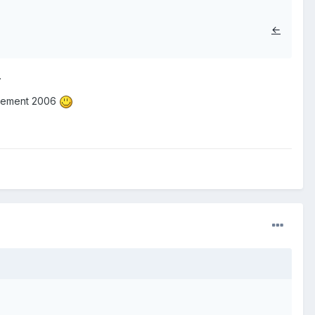
←
.
lassement 2006