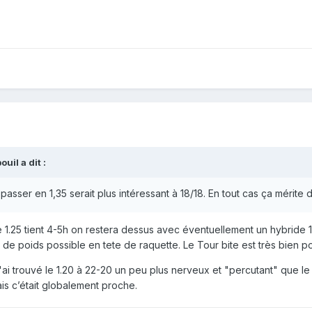
ouil
a dit :
sser en 1,35 serait plus intéressant à 18/18. En tout cas ça mérite d'
 le 1.25 tient 4-5h on restera dessus avec éventuellement un hybride 1
s de poids possible en tete de raquette. Le Tour bite est très bien po
ai trouvé le 1.20 à 22-20 un peu plus nerveux et "percutant" que le 1.2
is c’était globalement proche.