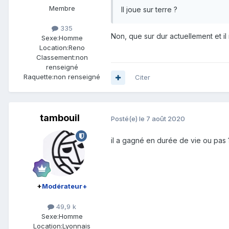
Membre
Il joue sur terre ?
335
Non, que sur dur actuellement et il
Sexe:
Homme
Location:
Reno
Classement:
non
renseigné
Raquette:
non renseigné
Citer
tambouil
Posté(e)
le 7 août 2020
il a gagné en durée de vie ou pas 
+
Modérateur+
49,9 k
Sexe:
Homme
Location:
Lyonnais