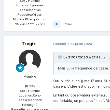
Sexe:
Homme
Location:
Lyonnais
Classement:
40
Raquette:
Wilson
Modèle:
RF + grip cuir,
VS / 4G soft, 22/20
Citer
Tregix
Posté(e)
le 24 juillet 2020
Le 21/07/2020 à 21:42,
tamb
Mais vu la fréquence de casse, pa
Membre
Oui, plutôt jeune (juste 17 ans). Si
335
cassent. L’idée est d'avoir le moin
Sexe:
Homme
En tant qu'observateur exterieur, j'
Location:
Reno
Classement:
non
confortable, un peu plus "mou". Ma
renseigné
Raquette:
non renseigné