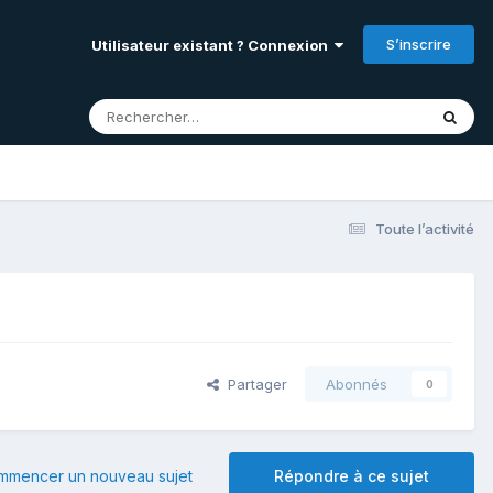
S’inscrire
Utilisateur existant ? Connexion
Toute l’activité
Partager
Abonnés
0
mmencer un nouveau sujet
Répondre à ce sujet