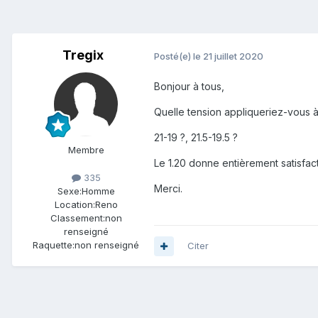
Tregix
Posté(e)
le 21 juillet 2020
Bonjour à tous,
Quelle tension appliqueriez-vous à
21-19 ?, 21.5-19.5 ?
Membre
Le 1.20 donne entièrement satisfact
335
Merci.
Sexe:
Homme
Location:
Reno
Classement:
non
renseigné
Raquette:
non renseigné
Citer