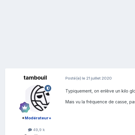
tambouil
Posté(e)
le 21 juillet 2020
Typiquement, on enlève un kilo glo
Mais vu la fréquence de casse, passe
+
Modérateur+
49,9 k