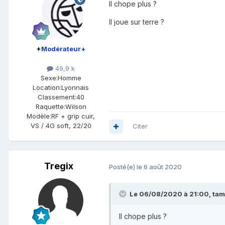
Il chope plus ?
Il joue sur terre ?
+
Modérateur+
49,9 k
Sexe:
Homme
Location:
Lyonnais
Classement:
40
Raquette:
Wilson
Modèle:
RF + grip cuir,
VS / 4G soft, 22/20
Citer
Tregix
Posté(e)
le 6 août 2020
Le 06/08/2020 à 21:00,
tam
Il chope plus ?