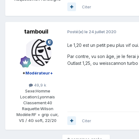
Citer
tambouil
Posté(e)
le 24 juillet 2020
Le 1,20 est un petit peu plus vif oui.
Par contre, vu son âge, je le ferai
Outlast 1,25, ou weisscannon turbo t
+
Modérateur+
49,9 k
Sexe:
Homme
Location:
Lyonnais
Classement:
40
Raquette:
Wilson
Modèle:
RF + grip cuir,
VS / 4G soft, 22/20
Citer