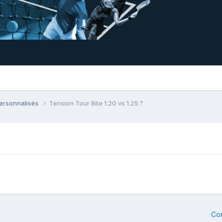
personnalisés
Tension Tour Bite 1.20 vs 1.25 ?
Co