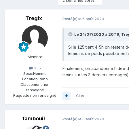
2 semaines après...
Tregix
Posté(e)
le 6 août 2020
Le 24/07/2020 à 20:19,
Tre
Si le 1.25 tient 4-5h on restera
le moins de poids possible en t
Membre
335
Finalement, on abandonne l'idée d'u
Sexe:
Homme
moins sur les 3 derniers cordages
Location:
Reno
Classement:
non
renseigné
Raquette:
non renseigné
Citer
tambouil
Posté(e)
le 6 août 2020