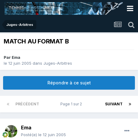
Juges-Arbitres
MATCH AU FORMAT B
Par
Ema
le 12 juin 2005
dans
Juges-Arbitres
Répondre à ce sujet
PRÉCÉDENT
Page 1 sur 2
SUIVANT
Ema
Posté(e)
le 12 juin 2005