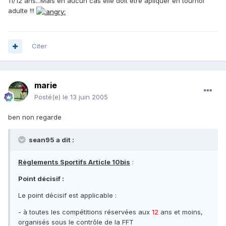
11/12 ans...Mais en aucun cas elle doit etre apliquer en tournoi
adulte !!!
Citer
marie
Posté(e)
le 13 juin 2005
ben non regarde
sean95 a dit :
Règlements Sportifs Article 10bis
:
Point décisif :
Le point décisif est applicable :
- à toutes les compétitions réservées aux
12
ans et moins,
organisés sous le contrôle de la FFT