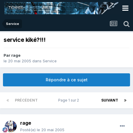
Service
service kiké?!!!
Par
rage
le 20 mai 2005
dans
Service
Répondre à ce sujet
PRÉCÉDENT
Page 1 sur 2
SUIVANT
rage
Posté(e)
le 20 mai 2005