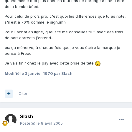
quand même bcp plus cher. En tout cas ce cordage a l'air d'être
de la bombe bébé.
Pour celui de pro's pro, c'est quoi les différences que tu as noté,
s'il est à 70% comme le signum ?
Pour l'achat en ligne, quel site me conseilles tu ? avec des frais
de port corrects j'entend...
ps: ça ménerve, à chaque fois que je veux écrire la marque je
pense à Freud.
Je vais finir chez le psy avec cette prise de tête
Modifié
le 3 janvier 1970
par Slash
Citer
Slash
Posté(e)
le 8 avril 2005