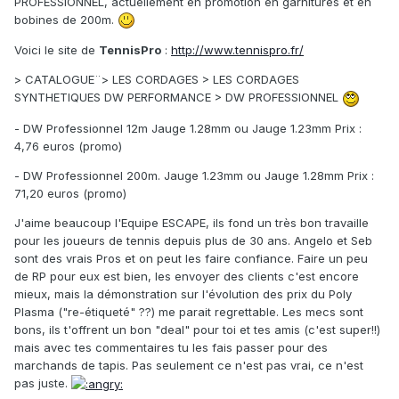
PROFESSIONNEL, actuellement en promotion en garnitures et en
bobines de 200m.
Voici le site de
TennisPro
:
http://www.tennispro.fr/
> CATALOGUE¨> LES CORDAGES > LES CORDAGES
SYNTHETIQUES DW PERFORMANCE > DW PROFESSIONNEL
- DW Professionnel 12m Jauge 1.28mm ou Jauge 1.23mm Prix :
4,76 euros (promo)
- DW Professionnel 200m. Jauge 1.23mm ou Jauge 1.28mm Prix :
71,20 euros (promo)
J'aime beaucoup l'Equipe ESCAPE, ils fond un très bon travaille
pour les joueurs de tennis depuis plus de 30 ans. Angelo et Seb
sont des vrais Pros et on peut les faire confiance. Faire un peu
de RP pour eux est bien, les envoyer des clients c'est encore
mieux, mais la démonstration sur l'évolution des prix du Poly
Plasma ("re-étiqueté" ??) me parait regrettable. Les mecs sont
bons, ils t'offrent un bon "deal" pour toi et tes amis (c'est super!!)
mais avec tes commentaires tu les fais passer pour des
marchands de tapis. Pas seulement ce n'est pas vrai, ce n'est
pas juste.