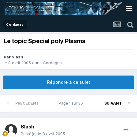
Cordages
Le topic Special poly Plasma
Par
Slash
le 8 avril 2005
dans
Cordages
Répondre à ce sujet
PRÉCÉDENT
Page 1 sur 36
SUIVANT
Slash
Posté(e)
le 8 avril 2005