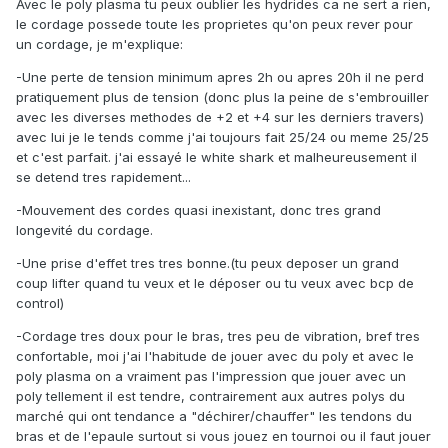
Avec le poly plasma tu peux oublier les hydrides ca ne sert a rien,
le cordage possede toute les proprietes qu'on peux rever pour
un cordage, je m'explique:
-Une perte de tension minimum apres 2h ou apres 20h il ne perd
pratiquement plus de tension (donc plus la peine de s'embrouiller
avec les diverses methodes de +2 et +4 sur les derniers travers)
avec lui je le tends comme j'ai toujours fait 25/24 ou meme 25/25
et c'est parfait. j'ai essayé le white shark et malheureusement il
se detend tres rapidement...
-Mouvement des cordes quasi inexistant, donc tres grand
longevité du cordage.
-Une prise d'effet tres tres bonne.(tu peux deposer un grand
coup lifter quand tu veux et le déposer ou tu veux avec bcp de
control)
-Cordage tres doux pour le bras, tres peu de vibration, bref tres
confortable, moi j'ai l'habitude de jouer avec du poly et avec le
poly plasma on a vraiment pas l'impression que jouer avec un
poly tellement il est tendre, contrairement aux autres polys du
marché qui ont tendance a "déchirer/chauffer" les tendons du
bras et de l'epaule surtout si vous jouez en tournoi ou il faut jouer