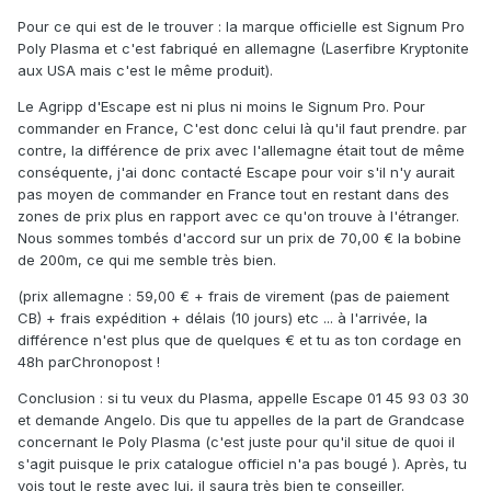
Pour ce qui est de le trouver : la marque officielle est Signum Pro
Poly Plasma et c'est fabriqué en allemagne (Laserfibre Kryptonite
aux USA mais c'est le même produit).
Le Agripp d'Escape est ni plus ni moins le Signum Pro. Pour
commander en France, C'est donc celui là qu'il faut prendre. par
contre, la différence de prix avec l'allemagne était tout de même
conséquente, j'ai donc contacté Escape pour voir s'il n'y aurait
pas moyen de commander en France tout en restant dans des
zones de prix plus en rapport avec ce qu'on trouve à l'étranger.
Nous sommes tombés d'accord sur un prix de 70,00 € la bobine
de 200m, ce qui me semble très bien.
(prix allemagne : 59,00 € + frais de virement (pas de paiement
CB) + frais expédition + délais (10 jours) etc ... à l'arrivée, la
différence n'est plus que de quelques € et tu as ton cordage en
48h parChronopost !
Conclusion : si tu veux du Plasma, appelle Escape 01 45 93 03 30
et demande Angelo. Dis que tu appelles de la part de Grandcase
concernant le Poly Plasma (c'est juste pour qu'il situe de quoi il
s'agit puisque le prix catalogue officiel n'a pas bougé ). Après, tu
vois tout le reste avec lui, il saura très bien te conseiller.