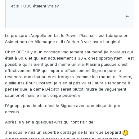
et si TOUS étaient vrais?
←
Le pro'spro s'appelle en fait le Power Plasma. Il est fabriqué en
Asie et non en Allemagne et il n'a rien à voir avec l'original.
Chez BDE : il y a un cordage vaguement saumoné (la couleur) qui
était à 60 € et qui est actuellement à 30 € chez sportsystem. Il est
possible qu'ils aient quand même un vrai Plasma puisque c'est
effectivement BDE qui importe officiellement Signum pour le
revendre aux distributeurs français (comme les raquettes Yonex,
d'ailleurs). Pour l'instant, je n'en ai pas vu et j'aurais tendance à
penser que la came Décath serait plutôt l'autre (le vaguement
saumoné) mais je me trompe peut-être.
l'Agripp : pas de pb, c'est le Signum avec une étiquette par
dessus.
Après, il y en a quelques-uns qui "ont l'air de" ...
J'ai sous le nez un superbe cordage de la marque Leopard
qui pourrait presque passer pour un Plasma lui aussi mais qui