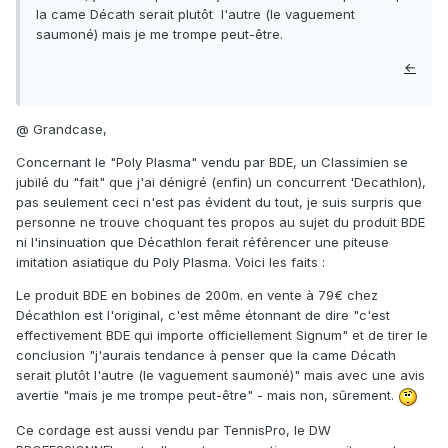
la came Décath serait plutôt l'autre (le vaguement
saumoné) mais je me trompe peut-être.
←
@ Grandcase,
Concernant le "Poly Plasma" vendu par BDE, un Classimien se
jubilé du "fait" que j'ai dénigré (enfin) un concurrent 'Decathlon),
pas seulement ceci n'est pas évident du tout, je suis surpris que
personne ne trouve choquant tes propos au sujet du produit BDE
ni l'insinuation que Décathlon ferait référencer une piteuse
imitation asiatique du Poly Plasma. Voici les faits :
Le produit BDE en bobines de 200m. en vente à 79€ chez
Décathlon est l'original, c'est même étonnant de dire "c'est
effectivement BDE qui importe officiellement Signum" et de tirer le
conclusion "j'aurais tendance à penser que la came Décath
serait plutôt l'autre (le vaguement saumoné)" mais avec une avis
avertie "mais je me trompe peut-être" - mais non, sûrement.
Ce cordage est aussi vendu par TennisPro, le DW