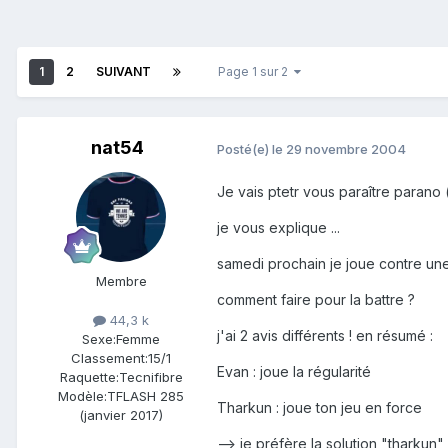
1
2
SUIVANT
Page 1 sur 2
nat54
Posté(e)
le 29 novembre 2004
Je vais ptetr vous paraître parano 
je vous explique ...
samedi prochain je joue contre une t
Membre
comment faire pour la battre ?
44,3 k
j'ai 2 avis différents ! en résumé :
Sexe:
Femme
Classement:
15/1
Evan : joue la régularité
Raquette:
Tecnifibre
Modèle:
TFLASH 285
Tharkun : joue ton jeu en force
(janvier 2017)
--> je préfère la solution "tharkun