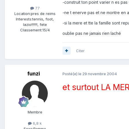
-construit ton point varier n es pa
77
-ne t enerve pas et ne montre en a
Location:
pres de reims
Interests:
tennis, foot,
-si la mere et tte la famille sont rep
lazio!!!!!!!, fete
Classement:
15/4
oublie pas ne jamais rien laché
Citer
funzi
Posté(e)
le 29 novembre 2004
et surtout LA MER
Membre
6,8 k
Sexe:
Femme