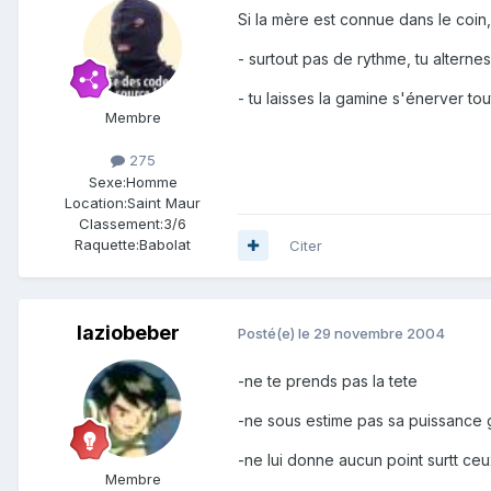
Si la mère est connue dans le coin,
- surtout pas de rythme, tu alternes 
- tu laisses la gamine s'énerver tou
Membre
275
Sexe:
Homme
Location:
Saint Maur
Classement:
3/6
Raquette:
Babolat
Citer
laziobeber
Posté(e)
le 29 novembre 2004
-ne te prends pas la tete
-ne sous estime pas sa puissance g
-ne lui donne aucun point surtt ceux
Membre