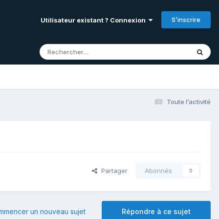
S’inscrire
Utilisateur existant ? Connexion
Toute l’activité
Partager
Abonnés
0
mmencer un nouveau sujet
Répondre à ce sujet