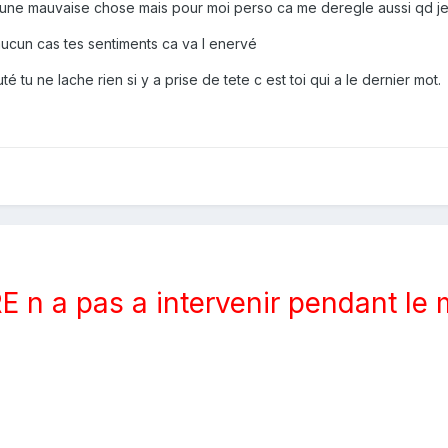
s une mauvaise chose mais pour moi perso ca me deregle aussi qd je va
ucun cas tes sentiments ca va l enervé
uté tu ne lache rien si y a prise de tete c est toi qui a le dernier mot.
E n a pas a intervenir pendant le