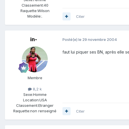
Classement:
40
Raquette:
Wilson
Modèle:
.
Citer
in-
Posté(e)
le 29 novembre 2004
faut lui piquer ses BN, après elle 
Membre
8,2 k
Sexe:
Homme
Location:
USA
Classement:
Etranger
Raquette:
non renseigné
Citer