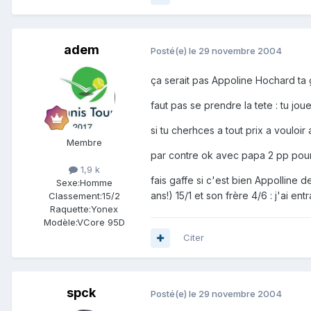
adem
Posté(e)
le 29 novembre 2004
ça serait pas Appoline Hochard ta 
faut pas se prendre la tete : tu jou
si tu cherhces a tout prix a vouloi
Membre
par contre ok avec papa 2 pp pour 
1,9 k
fais gaffe si c'est bien Appolline d
Sexe:
Homme
ans!) 15/1 et son frère 4/6 : j'ai entr
Classement:
15/2
Raquette:
Yonex
Modèle:
VCore 95D
Citer
spck
Posté(e)
le 29 novembre 2004