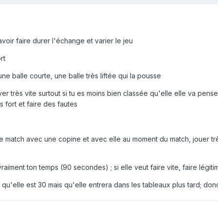
savoir faire durer l'échange et varier le jeu
rt
ne balle courte, une balle très liftée qui la pousse
ver très vite surtout si tu es moins bien classée qu'elle elle va penser
s fort et faire des fautes
e match avec une copine et avec elle au moment du match, jouer très 
ment ton temps (90 secondes) ; si elle veut faire vite, faire légiti
e qu'elle est 30 mais qu'elle entrera dans les tableaux plus tard; don