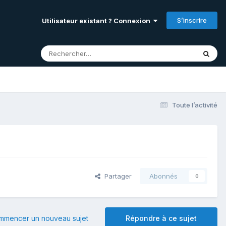
S’inscrire
Utilisateur existant ? Connexion
Toute l’activité
Partager
Abonnés
0
mmencer un nouveau sujet
Répondre à ce sujet