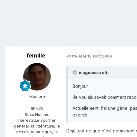
femille
Posté(e)
le 12 août 2009
magoooo a dit :
Bonjour
Membre
Je voulais savoir comment reco
Actuellement, j'ai une gêne, pas
388
Sexe:
Homme
exemle.
Interests:
Le sport en
général, la littérature, le
Déjà, est-ce que c'est permanent o
dessin, la musique, le