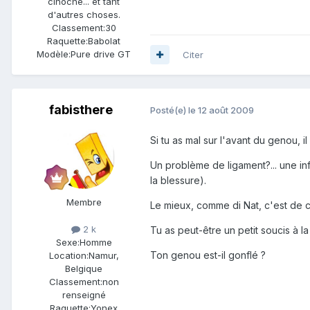
cinoche... et tant
d'autres choses.
Classement:
30
Raquette:
Babolat
Modèle:
Pure drive GT
Citer
fabisthere
Posté(e)
le 12 août 2009
Si tu as mal sur l'avant du genou,
Un problème de ligament?... une inf
la blessure).
Membre
Le mieux, comme di Nat, c'est de c
2 k
Tu as peut-être un petit soucis à la 
Sexe:
Homme
Ton genou est-il gonflé ?
Location:
Namur,
Belgique
Classement:
non
renseigné
Raquette:
Yonex