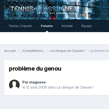
Tennis-Classim
Forums
Activité
Équipe
Accueil
.::Compétitions::.
La clinique de Classim !
problème d
problème du genou
Par
magoooo
le 12 août 2009
dans
La clinique de Classim !