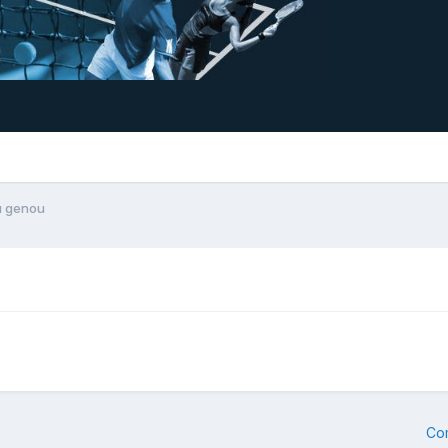
u genou
Co