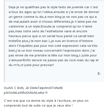
Deja je ne qualifirais pas le style texto de juvenile car c'est
a tous les ages qu'on l'utilise,ensuite si j'ai envie de donner
un genre comme tu dis,a mon blog je ne vois pas ce qui a
de mal,autant avoir d choses differentes,je n'aime pas me
cantonner a un style.Ensuite je comprend qu'on n'aime
pas,mais notre sens de l'esthetisme varie et encore
heureux parce que si on serait tous pareil ca serait bien
triste!De plus,j'ai mon bac L,je suis en licence d'histoire
alors t'inquiètes pas pour moi coté expression cela va très
bien,j'ai un bon niveau concernant l'expression donc j'ai
pas envie de me prendre la tête sur mon blog,c juste pour
s'amuser!Enfin skrock ne passe pas du rock mais du rap et
du rn'b,ct juste pour preciser!
←
OuAiS C BoN, Jè DikIleTaIpAmAlToNsItE
pArDoNiLeStRoDlAbAlLeKoI !!!
C'est vrai que ca donne du style à l'ecriture, en plus on
comprends tout de suite ce que je veux dire !