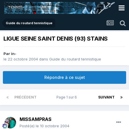
Guide du routard tennistique
LIGUE SEINE SAINT DENIS (93) STAINS
Par
in-
le 22 octobre 2004
dans
Guide du routard tennistique
Répondre à ce sujet
PRÉCÉDENT
Page 1 sur 6
SUIVANT
MISSAMPRAS
Posté(e)
le 10 octobre 2004