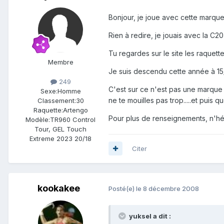
Bonjour, je joue avec cette marque
Rien à redire, je jouais avec la C
Tu regardes sur le site les raquettes
Membre
Je suis descendu cette année à 15/
249
C'est sur ce n'est pas une marque c
Sexe:
Homme
ne te mouilles pas trop.....et puis
Classement:
30
Raquette:
Artengo
Pour plus de renseignements, n'hés
Modèle:
TR960 Control
Tour, GEL Touch
Extreme 2023 20/18
Citer
kookakee
Posté(e)
le 8 décembre 2008
yuksel a dit :