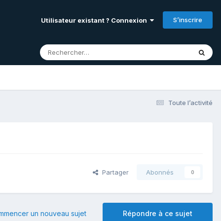
S’inscrire
Utilisateur existant ? Connexion
Toute l’activité
Partager
Abonnés
0
mmencer un nouveau sujet
Répondre à ce sujet