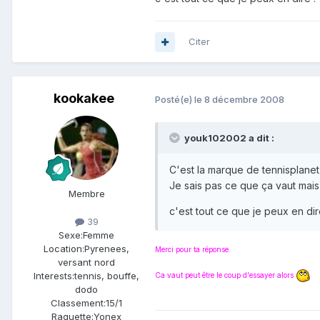
Citer
kookakee
Posté(e)
le 8 décembre 2008
youk102002 a dit :
C'est la marque de tennisplanet 
Je sais pas ce que ça vaut mais 
Membre
c'est tout ce que je peux en dir
39
Sexe:
Femme
Location:
Pyrenees,
Merci pour ta réponse.
versant nord
Interests:
tennis, bouffe,
Ca vaut peut être le coup d'essayer alors
dodo
Classement:
15/1
Raquette:
Yonex