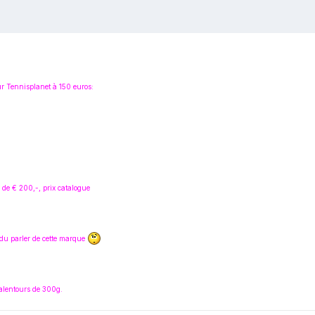
ur Tennisplanet à 150 euros:
 de € 200,-, prix catalogue
ndu parler de cette marque
 alentours de 300g.