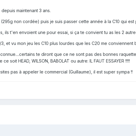
 depuis maintenant 3 ans.
20 (295g non cordée) puis je suis passer cette année à la C10 qui es
, ils t'en envoient une pour essai, si ça te convient tu as les 2 autre
3, et vu mon jeu les C10 plus lourdes que les C20 me conviennent bi
onnue....certains te diront que ce ne sont pas des bonnes raquettes.
 que ce soit HEAD, WILSON, BABOLAT ou autre: IL FAUT ESSAYER !!!!!
ites pas à appeler le commercial (Guillaume), il est super sympa !!