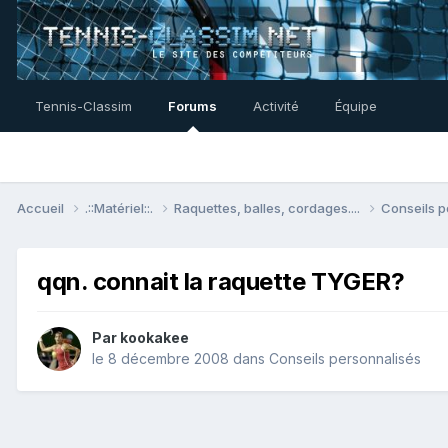
Tennis-Classim
Forums
Activité
Équipe
Accueil
.::Matériel::.
Raquettes, balles, cordages....
Conseils 
qqn. connait la raquette TYGER?
Par
kookakee
le 8 décembre 2008
dans
Conseils personnalisés