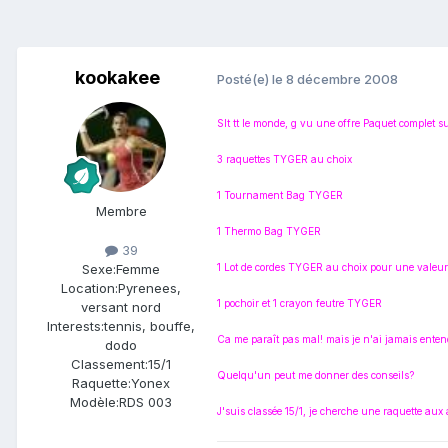
kookakee
Posté(e)
le 8 décembre 2008
Slt tt le monde, g vu une offre Paquet complet s
3 raquettes TYGER au choix
1 Tournament Bag TYGER
Membre
1 Thermo Bag TYGER
39
1 Lot de cordes TYGER au choix pour une valeur
Sexe:
Femme
Location:
Pyrenees,
1 pochoir et 1 crayon feutre TYGER
versant nord
Interests:
tennis, bouffe,
Ca me paraît pas mal! mais je n'ai jamais ente
dodo
Classement:
15/1
Quelqu'un peut me donner des conseils?
Raquette:
Yonex
Modèle:
RDS 003
J'suis classée 15/1, je cherche une raquette aux