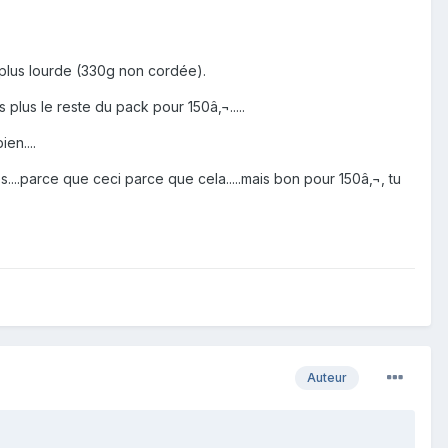
t plus lourde (330g non cordée).
s plus le reste du pack pour 150â‚¬.....
en....
...parce que ceci parce que cela.....mais bon pour 150â‚¬, tu
Auteur