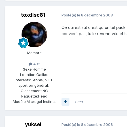
toxdisc81
Posté(e)
le 8 décembre 2008
Ce qui est sût c'est qu'un tel pack 
convient pas, tu le revend vite et 
Membre
492
Sexe:
Homme
Location:
Gaillac
Interests:
Tennis, VTT,
sport en général...
Classement:
NC
Raquette:
Head
Modèle:
Microgel Instinct
Citer
yuksel
Posté(e)
le 8 décembre 2008