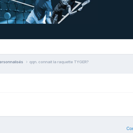
personnalisés
qqn. connait la raquette TYGER?
Co