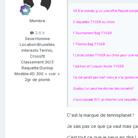
Slt tt le monde, g vu une offre Paquet compl
Membre
3 raquettes TYGER au choix
2,6 k
1 Tournament Bag TYGER
Sexe:
Homme
Location:
Bruxelles
1 Thermo Bag TYGER
Interests:
Tennis,
1 Lot de cordes TYGER au choix pour une va
Crossfit
Classement:
30/3
1 pochoir et 1 crayon feutre TYGER
Raquette:
Dunlop
Modèle:
4D 300 + cuir +
Ca me paraît pas mal! mais je n'ai jamais 
2gr de plomb
Quelqu'un peut me donner des conseils?
J'suis classée 15/1, je cherche une raquette
C'est la marque de tennisplanet !
Je sais pas ce que ça vaut mais ça 
c'est tout ce que je peux en dire !